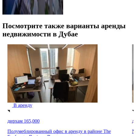
Посмотрите также варианты аренды
недвижимости в Дубае
В аренду
дирхам 130,000
д
None
N