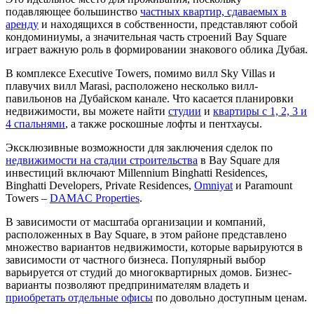
подавляющее большинство
частных квартир, сдаваемых в
аренду
и находящихся в собственности, представляют собой
кондоминиумы, а значительная часть строений Bay Square
играет важную роль в формировании знакового облика Дубая.
В комплексе Executive Towers, помимо вилл Sky Villas и
плавучих вилл Marasi, расположено несколько вилл-
павильонов на Дубайском канале. Что касается планировки
недвижимости, вы можете найти
студии
и
квартиры с 1, 2, 3 и
4 спальнями
, а также роскошные лофты и пентхаусы.
Эксклюзивные возможности для заключения сделок по
недвижимости на стадии строительства
в Bay Square для
инвестиций включают Millennium Binghatti Residences,
Binghatti Developers, Private Residences,
Omniyat
и Paramount
Towers –
DAMAC Properties
.
В зависимости от масштаба организации и компаний,
расположенных в Bay Square, в этом районе представлено
множество вариантов недвижимости, которые варьируются в
зависимости от частного бизнеса. Популярный выбор
варьируется от студий до многоквартирных домов. Бизнес-
варианты позволяют предпринимателям владеть и
приобретать отдельные офисы
по довольно доступным ценам.