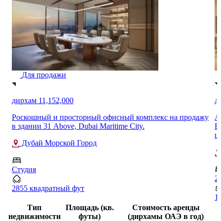
Для продажи
дирхам 7,723,888
д
жу
Апартаменты с 2 спальнями и видом на небоскреб
П
Бурдж-Халифа на продажу в комплексе Opera Grand в
ж
центре Дубая
Центр Дубая
3
2
1
1364 квадратный фут
…
Тип
Площадь (кв.
Стоимость аренды
недвижимости
футы)
(дирхамы ОАЭ в год)