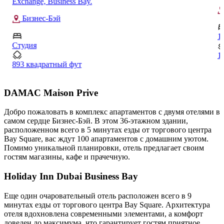
ДИФК
1
2
1060 квадратный фут
1
DAMAC Maison Prive
Добро пожаловать в комплекс апартаментов с двумя отелями в
самом сердце Бизнес-Бэй. В этом 36-этажном здании,
расположенном всего в 5 минутах езды от торгового центра
Bay Square, вас ждут 100 апартаментов с домашним уютом.
Помимо уникальной планировки, отель предлагает своим
гостям магазины, кафе и прачечную.
Holiday Inn Dubai Business Bay
Еще один очаровательный отель расположен всего в 9
минутах езды от торгового центра Bay Square. Архитектура
отеля вдохновлена современными элементами, а комфорт
доведен до максимума, что гарантирует гостям приятное