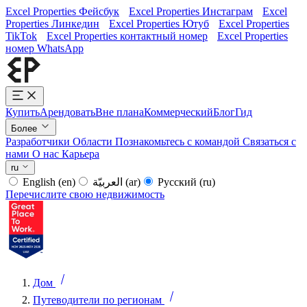
Excel Properties Фейсбук
Excel Properties Инстаграм
Excel
Properties Линкедин
Excel Properties Ютуб
Excel Properties
TikTok
Excel Properties контактный номер
Excel Properties
номер WhatsApp
Купить
Арендовать
Вне плана
Коммерческий
Блог
Гид
Более
Разработчики
Области
Познакомьтесь с командой
Связаться с
нами
О нас
Карьера
ru
English
(en)
العربيّة
(ar)
Русский
(ru)
Перечислите свою недвижимость
Дом
Путеводители по регионам