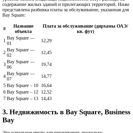
содержание жилых зданий и прилегающих территорий. Ниже
представлена разбивка платы за обслуживание, указанная для
Bay Square:
Название
Плата за обслуживание (дирхамы ОАЭ/
#
объекта
кв. фут)
Bay Square —
1
12,29
01
Bay Square —
2
12,45
02
Bay Square —
3
19,74
06
Bay Square —
4
14,77
07
5
Bay Square – 10
16,64
6
Bay Square – 12
12,52
7
Bay Square – 13
14,43
3. Недвижимость в Bay Square, Business
Bay
Это идеальное место для проживания, поскольку