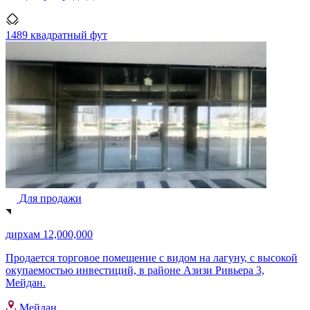
1489 квадратный фут
Для продажи
дирхам 12,000,000
Продается торговое помещение с видом на лагуну, с высокой
окупаемостью инвестиций, в районе Азизи Ривьера 3,
Мейдан.
Мейдан