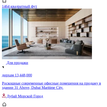
1464 квадратный фут
Для продажи
дирхам 13,448,000
Роскошные современные офисные помещения на продажу в
здании 31 Above, Dubai Maritime City.
Дубай Морской Город