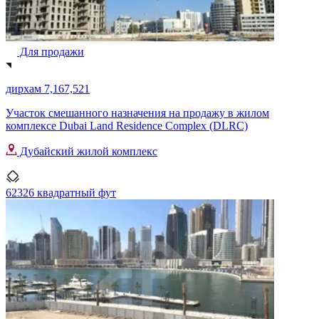
Для продажи
дирхам 7,167,521
Участок смешанного назначения на продажу в жилом
комплексе Dubai Land Residence Complex (DLRC)
Дубайский жилой комплекс
62326 квадратный фут