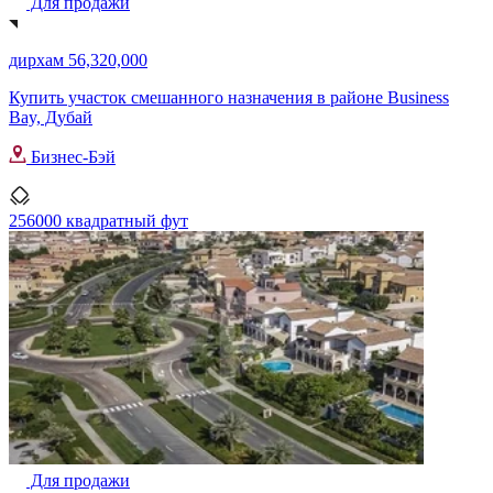
Для продажи
дирхам 56,320,000
Купить участок смешанного назначения в районе Business
Bay, Дубай
Бизнес-Бэй
256000 квадратный фут
Для продажи