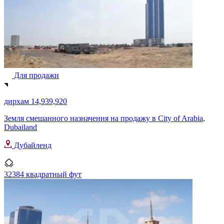
Для продажи
дирхам 14,939,920
Земля смешанного назначения на продажу в City of Arabia,
Dubailand
Дубайленд
32384 квадратный фут