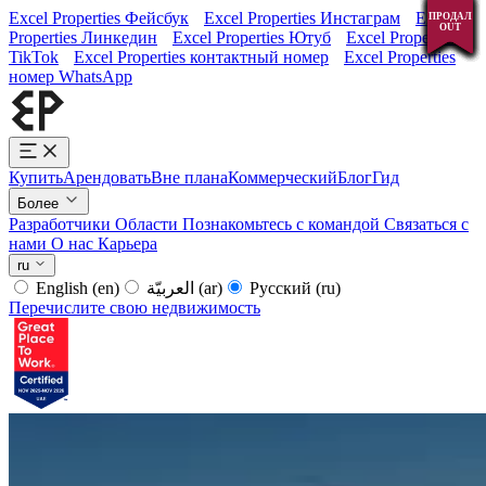
Excel Properties Фейсбук
Excel Properties Инстаграм
Excel
ПРОДАЛ
ПРОДАЛ
ПРОДАЛ
ПРОДАЛ
ПРОДАЛ
ПРОДАЛ
ПРОДАЛ
ПРОДАЛ
ПРОДАЛ
ПРОДАЛ
ПРОДАЛ
ПРОДАЛ
ПРОДАЛ
ПРОДАЛ
ПРОДАЛ
ПРОДАЛ
ПРОДАЛ
ПРОДАЛ
OUT
OUT
OUT
OUT
OUT
OUT
OUT
OUT
OUT
OUT
OUT
OUT
OUT
OUT
OUT
OUT
OUT
OUT
Properties Линкедин
Excel Properties Ютуб
Excel Properties
TikTok
Excel Properties контактный номер
Excel Properties
номер WhatsApp
Купить
Арендовать
Вне плана
Коммерческий
Блог
Гид
Более
Разработчики
Области
Познакомьтесь с командой
Связаться с
нами
О нас
Карьера
ru
English
(en)
العربيّة
(ar)
Русский
(ru)
Перечислите свою недвижимость