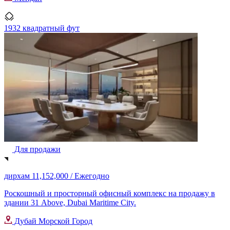
1932 квадратный фут
Для продажи
дирхам 11,152,000 /
Ежегодно
Роскошный и просторный офисный комплекс на продажу в
здании 31 Above, Dubai Maritime City.
Дубай Морской Город