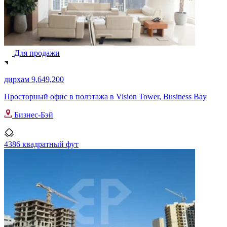
Для продажи
дирхам 9,649,200
Просторный офис в полэтажа в Vision Tower, Business Bay
Бизнес-Бэй
4386 квадратный фут