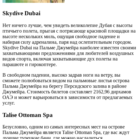
Skydive Dubai
Нет ничего лучше, чем увидеть великолепие Дубая с высоты
птичьего полета, прыгая с потрясающе красивой площадки на
высоте нескольких миль, ощущая свободное падение и
набирая силу адреналина, паря над ослепительным городом.
Skydive Dubai на Пальме Джумейра наиболее известен своими
захватывающими предложениями для любителей воздушных
видов спорта, включая захватывающие дух полеты на
парашюте и гирокоптере.
В свободном падении, высоко задрав ноги на ветру, вы
сможете полюбоваться видом на пальмовые листья острова
Пальма Джумейра на берегу Персидского залива в районе
Джумейра. Стоимость билетов составляет 2162,96 дирхамов
ОАЭ и может варьироваться в зависимости от предлагаемых
услуг.
Talise Ottoman Spa
Безусловно, одним из самых интересных мест на острове
Пальма Джумейра является Talise Ottoman Spa, где вас ждут
лучшие турецкие бани, где можно насладиться