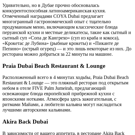
Удивительно, но в Дубае прочно обосновалась
конкурентоспособная латиноамериканская кухня.
Отмеченный наградами COYA Dubai предлагает
многогранный гастрономический опыт с тщательно
продуманным меню, включающим классические блюда
перуанской кухни и местные деликатесы, такие как сытный и
сытный суп «Сопа де Кангрехо» (суп из краба и кокоса),
«Крокетас де Лубина» (рыбные крокеты) и «Пиканте де
Пепино» (острый огурец) — и это лишь некоторые из них. До
ресторана можно добраться за 22 минуты на машине.
Praia Dubai Beach Restaurant & Lounge
Расположенный всего в 4 минутах ходьбы, Praia Dubai Beach
Restaurant & Lounge — это пляжный ресторан под открытым
небом в отеле FIVE Palm Jumeirah, предлагающий
освежающие блюда европейской прибрежной кухни с
японскими нотками. Атмосфера здесь зажигательная, с
ритмами Майами, а любители кальяна могут насладиться
лучшими авторскими кальянами.
Akira Back Dubai
В зависимости от вашего аппетита, в ресторане Akira Back