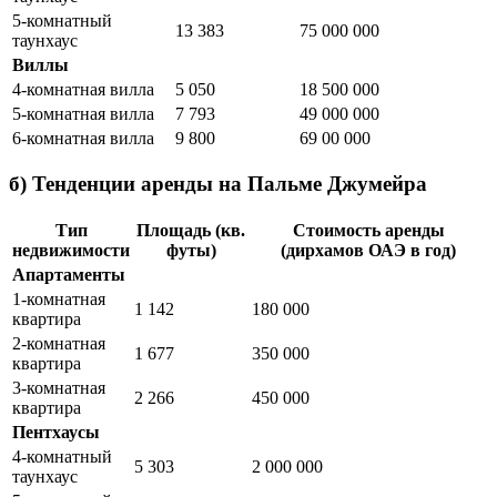
5-комнатный
13 383
75 000 000
таунхаус
Виллы
4-комнатная вилла
5 050
18 500 000
5-комнатная вилла
7 793
49 000 000
6-комнатная вилла
9 800
69 00 000
б) Тенденции аренды на Пальме Джумейра
Тип
Площадь (кв.
Стоимость аренды
недвижимости
футы)
(дирхамов ОАЭ в год)
Апартаменты
1-комнатная
1 142
180 000
квартира
2-комнатная
1 677
350 000
квартира
3-комнатная
2 266
450 000
квартира
Пентхаусы
4-комнатный
5 303
2 000 000
таунхаус