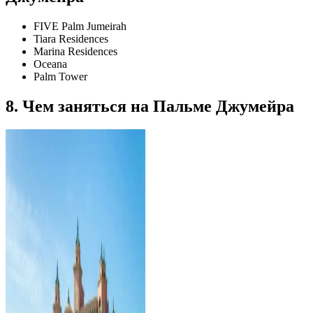
FIVE Palm Jumeirah
Tiara Residences
Marina Residences
Oceana
Palm Tower
8. Чем заняться на Пальме Джумейра