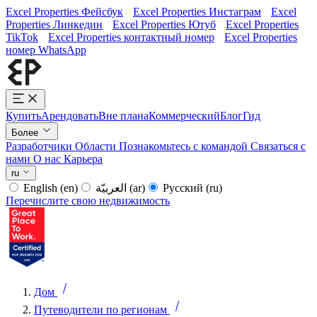
Excel Properties Фейсбук
Excel Properties Инстаграм
Excel
Properties Линкедин
Excel Properties Ютуб
Excel Properties
TikTok
Excel Properties контактный номер
Excel Properties
номер WhatsApp
Купить
Арендовать
Вне плана
Коммерческий
Блог
Гид
Более
Разработчики
Области
Познакомьтесь с командой
Связаться с
нами
О нас
Карьера
ru
English
(en)
العربيّة
(ar)
Русский
(ru)
Перечислите свою недвижимость
Дом
Путеводители по регионам