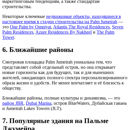
маркетинговым тенденциям, а также стандартам
строительства.
Некоторые ключевые
недвижимые объекты, находящиеся в
настоящее время в стадии строительства на Palm Jumeirah
—
это
One Palm by Omniyat
,
Atlantis The Royal Residences
,
Seven
Palm Residences
,
Azure Residences By Nakheel
и
The Palm
Tower
.
6. Ближайшие районы
Смотровая площадка Palm Jumeirah уникальна тем, что
представляет собой отдельный остров, но она открывает
новые горизонты как для будущих, так и для нынешних
жителей, ожидающих полного спектра персонализированного
образа жизни и удобств. Не менее впечатляет и её близость к
обществу.
Ближайшие районы, полные культуры и динамизма, — это
район JBR
,
Dubai Marina
, остров BlueWaters, Дубайская гавань
и Jumeirah Lakes Towers (JLT).
7. Популярные здания на Пальме
Джумейра