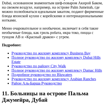
Dubai, основанном знаменитым шеф-поваром Акирой Баком,
на свежем воздухе, например, на острове Palm Jumeirah, где
можно полюбоваться идеальным закатом, подают фирменные
блюда японской кухни с корейскими и интернациональными
нотками.
Меню очаровательное и необычное, включает в себя такие
необычные блюда, как гриль робата, икра токо, пицца с
тунцом AB и «Красный дракон» с угрем.
Подробнее:
Руководство по жилому комплексу Business Bay
Полное руководство по жилому комплексу Dubai Hills
Estate
Руководство по району City Walk
Полное руководство по жилому комплексу Damac Hills
Подробное руководство по Bluwaters
Руководство по жилому комплексу Arabian Ranches
Район Аль-Барша Руководство
11. Больницы на острове Пальма
Джумейра, Дубай