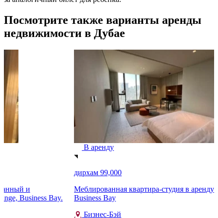
Посмотрите также варианты аренды
недвижимости в Дубае
В аренду
дирхам 99,000
д
Меблированная квартира-студия в аренду в Upside Living,
N
.
Business Bay
Бизнес-Бэй