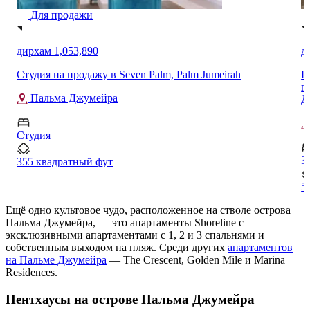
Для продажи
дирхам 44,212,000
д
Роскошные фирменные апартаменты с 3 спальнями на
Р
продажу в жилом комплексе Alba Residences, Пальма
к
Джумейра
п
Пальма Джумейра
3
3
5296 квадратный фут
1
Ещё одно культовое чудо, расположенное на стволе острова
Пальма Джумейра, — это апартаменты Shoreline с
эксклюзивными апартаментами с 1, 2 и 3 спальнями и
собственным выходом на пляж. Среди других
апартаментов
на Пальме Джумейра
— The Crescent, Golden Mile и Marina
Residences.
Пентхаусы на острове Пальма Джумейра