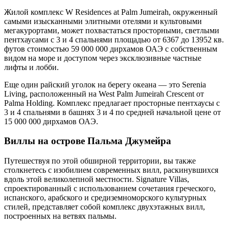
Жилой комплекс W Residences at Palm Jumeirah, окруженный
самыми изысканными элитными отелями и культовыми
мегакурортами, может похвастаться просторными, светлыми
пентхаусами с 3 и 4 спальнями площадью от 6367 до 13952 кв.
футов стоимостью 59 000 000 дирхамов ОАЭ с собственным
видом на море и доступом через эксклюзивные частные
лифты и лобби.
Еще один райский уголок на берегу океана — это Serenia
Living, расположенный на West Palm Jumeirah Crescent от
Palma Holding. Комплекс предлагает просторные пентхаусы с
3 и 4 спальнями в башнях 3 и 4 по средней начальной цене от
15 000 000 дирхамов ОАЭ.
Виллы на острове Пальма Джумейра
Путешествуя по этой обширной территории, вы также
столкнетесь с изобилием современных вилл, раскинувшихся
вдоль этой великолепной местности. Signature Villas,
спроектированный с использованием сочетания греческого,
испанского, арабского и средиземноморского культурных
стилей, представляет собой комплекс двухэтажных вилл,
построенных на ветвях пальмы.