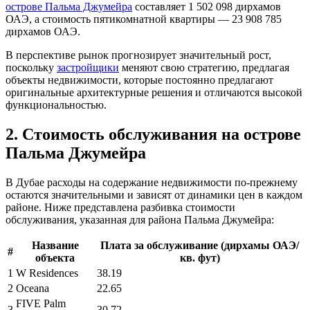
острове Пальма Джумейра
составляет 1 502 098 дирхамов
ОАЭ, а стоимость пятикомнатной квартиры — 23 908 785
дирхамов ОАЭ.
В перспективе рынок прогнозирует значительный рост,
поскольку
застройщики
меняют свою стратегию, предлагая
объекты недвижимости, которые постоянно предлагают
оригинальные архитектурные решения и отличаются высокой
функциональностью.
2. Стоимость обслуживания на острове
Пальма Джумейра
В Дубае расходы на содержание недвижимости по-прежнему
остаются значительными и зависят от динамики цен в каждом
районе. Ниже представлена разбивка стоимости
обслуживания, указанная для района Пальма Джумейра:
Название
Плата за обслуживание (дирхамы ОАЭ/
#
объекта
кв. фут)
1
W Residences
38.19
2
Oceana
22.65
FIVE Palm
3
30.72