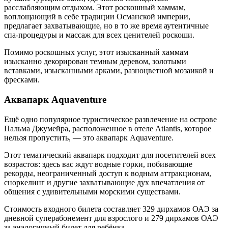
расслабляющим отдыхом. Этот роскошный хаммам,
воплощающий в себе традиции Османской империи,
предлагает захватывающие, но в то же время аутентичные
спа-процедуры и массаж для всех ценителей роскоши.
Помимо роскошных услуг, этот изысканный хаммам
изысканно декорирован темным деревом, золотыми
вставками, изысканными арками, разноцветной мозаикой и
фресками.
Аквапарк Aquaventure
Ещё одно популярное туристическое развлечение на острове
Пальма Джумейра, расположенное в отеле Atlantis, которое
нельзя пропустить, — это аквапарк Aquaventure.
Этот тематический аквапарк подходит для посетителей всех
возрастов: здесь вас ждут водные горки, побивающие
рекорды, неограниченный доступ к водным аттракционам,
сноркелинг и другие захватывающие дух впечатления от
общения с удивительными морскими существами.
Стоимость входного билета составляет 329 дирхамов ОАЭ за
дневной суперабонемент для взрослого и 279 дирхамов ОАЭ
за аналогичный билет для ребёнка.