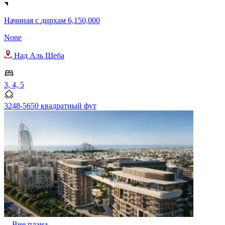
Начиная с
дирхам 6,150,000
None
Над Аль Шеба
3, 4, 5
3248-5650 квадратный фут
Вне плана