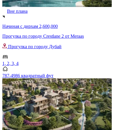
Вне плана
Начиная с
дирхам 2,600,000
Прогулка по городу Crestlane 2 от Meraas
Прогулка по городу Дубай
1, 2, 3, 4
787-4986 квадратный фут