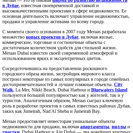
Meraas — это бутиковая
фирма по развитию недвижимости
в Дубае
, известная своевременной доставкой и
высококачественными проектами в сфере недвижимости. Ее
основная деятельность включает управление недвижимостью,
продажи и управление активами по всему городу.
С момента своего основания в 2007 году Meraas разработала
множество
новых проектов в Дубае
, включая жилые,
коммерческие, торговые и гостиничные объекты с
достаточным количеством удобств для стильной жизни.
Meraas Dubai известен своей современной атмосферой и
использованием ярких и эксцентричных цветов.
Сосредоточившись на предоставлении роскошного
городского образа жизни, застройщик мирового класса
построил некоторые из самых популярных в городе семейных
достопримечательностей и лучшие пляжные объекты.
City
Walk
, La Mer, Nikki Beach, Dubai Harbour и
Bluewaters Island
пользуются большой популярностью как у жителей, так и у
туристов. Аналогичным образом, Meraas сыграл ключевую
роль в разработке проектов в самых известных районах Дубая,
таких как Jumeirah, Nad Al Sheba и Jumeirah Bay.
Meraas предоставляет инвесторам уникальные объекты
недвижимости для продажи, включая
апартаменты
,
виллы
и
участки
. Dubai Harbour и Ain Dubai — два новейших крупных