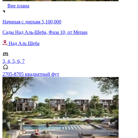
Вне плана
Начиная с
дирхам 5,100,000
Сады Над Аль-Шеба, Фаза 10, от Meraas
Над Аль Шеба
3, 4, 5, 6, 7
2705-8705 квадратный фут