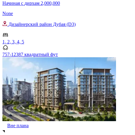
Начиная с
дирхам 2,000,000
None
Дизайнерский район Дубая (D3)
1, 2, 3, 4, 5
757-12387 квадратный фут
Вне плана