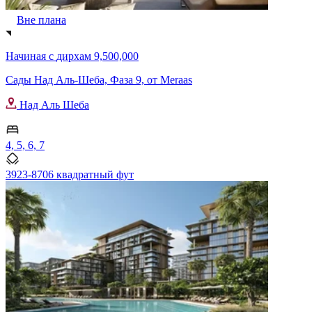
Вне плана
Начиная с
дирхам 9,500,000
Сады Над Аль-Шеба, Фаза 9, от Meraas
Над Аль Шеба
4, 5, 6, 7
3923-8706 квадратный фут