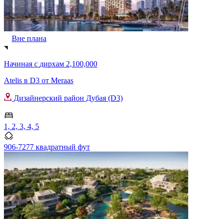
Вне плана
Начиная с
дирхам 2,100,000
Atelis в D3 от Meraas
Дизайнерский район Дубая (D3)
1, 2, 3, 4, 5
906-7277 квадратный фут