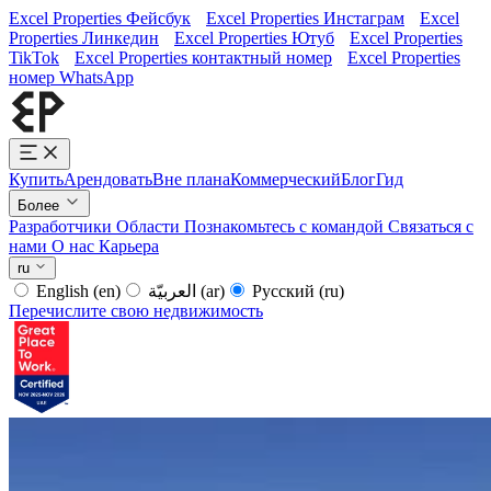
Excel Properties Фейсбук
Excel Properties Инстаграм
Excel
Properties Линкедин
Excel Properties Ютуб
Excel Properties
TikTok
Excel Properties контактный номер
Excel Properties
номер WhatsApp
Купить
Арендовать
Вне плана
Коммерческий
Блог
Гид
Более
Разработчики
Области
Познакомьтесь с командой
Связаться с
нами
О нас
Карьера
ru
English
(en)
العربيّة
(ar)
Русский
(ru)
Перечислите свою недвижимость