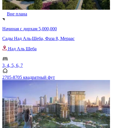
Вне плана
Начиная с
дирхам 5,000,000
Сады Над Аль-Шеба, Фаза 8, Мераас
Над Аль Шеба
3, 4, 5, 6, 7
2705-8705 квадратный фут