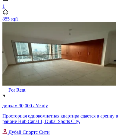
1
855 sqft
For Rent
дирхам 90,000 /
Yearly
Просторная однокомнатная квартира сдается в аренду в
районе Hub Canal 1, Dubai Sports City.
Дубай Спортс Сити