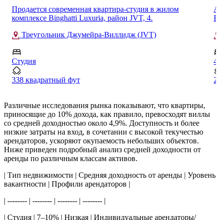
Апартаменты с видом на Бурдж-Халифа в The Sterling,
С
Business Bay
A
Бизнес-Бэй
4
1
2574 квадратный фут
7
Различные исследования рынка показывают, что квартиры,
приносящие до 10% дохода, как правило, превосходят виллы
со средней доходностью около 4,9%. Доступность и более
низкие затраты на вход, в сочетании с высокой текучестью
арендаторов, ускоряют окупаемость небольших объектов.
Ниже приведен подробный анализ средней доходности от
аренды по различным классам активов.
| Тип недвижимости | Средняя доходность от аренды | Уровень
вакантности | Профили арендаторов |
| -------- | -------- | -------- | -------- |
| Студия | 7–10% | Низкая | Индивидуальные арендаторы/