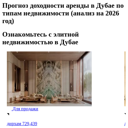
Прогноз доходности аренды в Дубае по
типам недвижимости (анализ на 2026
год)
Ознакомьтесь с элитной
недвижимостью в Дубае
Для продажи
дирхам 5,580,300
д