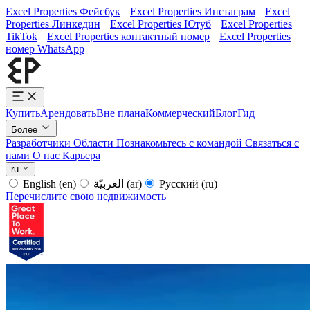
Excel Properties Фейсбук
Excel Properties Инстаграм
Excel
Properties Линкедин
Excel Properties Ютуб
Excel Properties
TikTok
Excel Properties контактный номер
Excel Properties
номер WhatsApp
Купить
Арендовать
Вне плана
Коммерческий
Блог
Гид
Более
Разработчики
Области
Познакомьтесь с командой
Связаться с
нами
О нас
Карьера
ru
English
(en)
العربيّة
(ar)
Русский
(ru)
Перечислите свою недвижимость