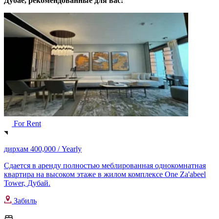
Дубае, рекомендованные для вас:
For Rent
дирхам 400,000 /
Yearly
Сдается в аренду полностью меблированная однокомнатная
квартира на высоком этаже в жилом комплексе One Za'abeel
Tower, Дубай.
Забиль