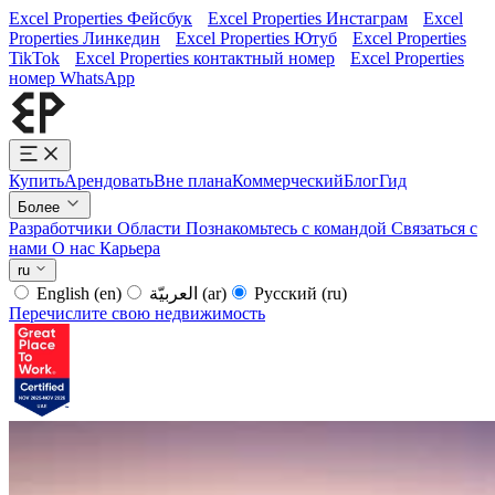
Excel Properties Фейсбук
Excel Properties Инстаграм
Excel
Properties Линкедин
Excel Properties Ютуб
Excel Properties
TikTok
Excel Properties контактный номер
Excel Properties
номер WhatsApp
Купить
Арендовать
Вне плана
Коммерческий
Блог
Гид
Более
Разработчики
Области
Познакомьтесь с командой
Связаться с
нами
О нас
Карьера
ru
English
(en)
العربيّة
(ar)
Русский
(ru)
Перечислите свою недвижимость