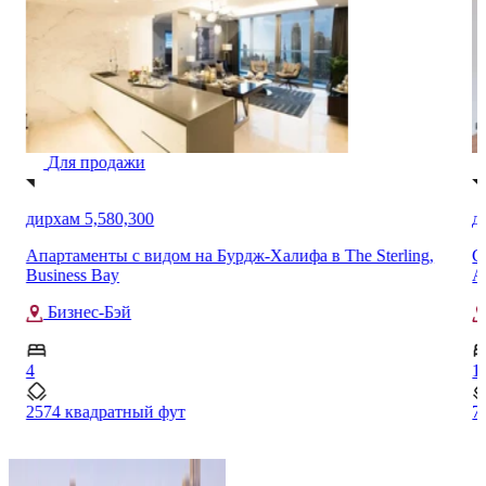
Для продажи
дирхам 5,580,300
д
Апартаменты с видом на Бурдж-Халифа в The Sterling,
С
Business Bay
A
Бизнес-Бэй
4
1
2574 квадратный фут
7