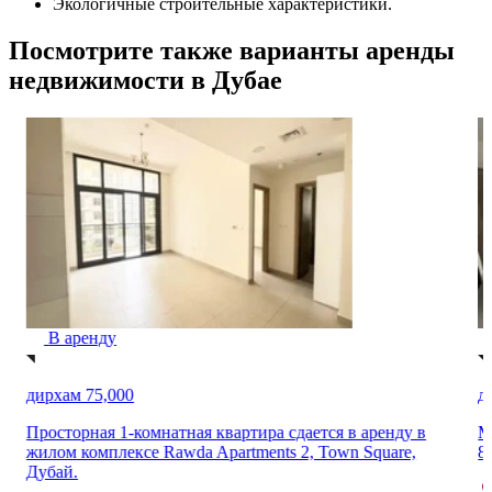
Экологичные строительные характеристики.
Посмотрите также варианты аренды
недвижимости в Дубае
В аренду
дирхам 78,000
д
Меблированная 1-комнатная квартира в аренду в здании
N
88, Арджан, Дубай
Арьян