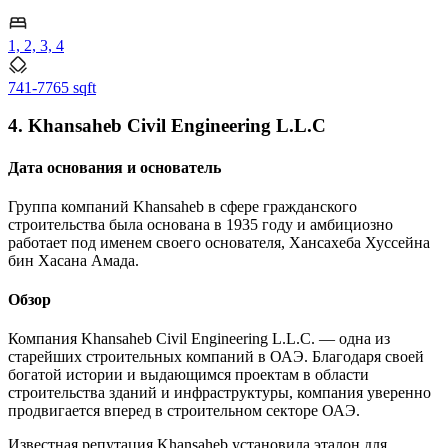
1, 2, 3, 4
741-7765 sqft
4. Khansaheb Civil Engineering L.L.C
Дата основания и основатель
Группа компаний Khansaheb в сфере гражданского
строительства была основана в 1935 году и амбициозно
работает под именем своего основателя, Хансахеба Хуссейна
бин Хасана Амада.
Обзор
Компания Khansaheb Civil Engineering L.L.C. — одна из
старейших строительных компаний в ОАЭ. Благодаря своей
богатой истории и выдающимся проектам в области
строительства зданий и инфраструктуры, компания уверенно
продвигается вперед в строительном секторе ОАЭ.
Известная репутация Khansaheb установила эталон для