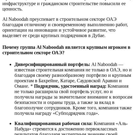
инфраструктуре и гражданском строительстве повысили ее
ценность.
Al Naboodah преуспевает в строительном секторе ОАЭ
благодаря отличному и своевременному выполнению работ,
ориентации на инновации и устойчивое развитие, что
выделяет ее среди крупных подрядчиков в Дубае.
Почему группа Al Naboodah является крупным игроком в
строительном секторе ОАЭ?
Диверсифицированный портфель:
Al Naboodah —
известная строительная компания не только в ОАЭ, но и
благодаря своему разнообразному портфелю и крупным
проектам в Бахрейне, Катаре, Саудовской Аравии и
Омане. *
Подрядчик, удостоенный наград:
Компания
не только расширила свой портфель услуг, но и
получила награды за значительное внимание к вопросам
безопасности и охраны труда, а также за вклад в
благополучие сотрудников. Кроме того, компания также
получила награду «Субподрядчик года».
Квалифицированная рабочая сила:
Компания «Аль-
Набуда» стремится к достижению первоклассных
результатов благодаря экспертным знаниям своей