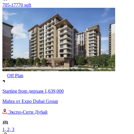
705-17770 sqft
Off Plan
Starting from
дирхам 1,639,000
Mahra от Expo Dubai Group
Экспо-Сити Дубай
1, 2, 3