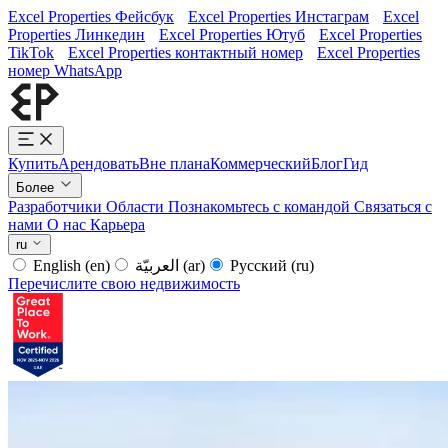
Excel Properties Фейсбук
Excel Properties Инстаграм
Excel
Properties Линкедин
Excel Properties Ютуб
Excel Properties
TikTok
Excel Properties контактный номер
Excel Properties
номер WhatsApp
Купить
Арендовать
Вне плана
Коммерческий
Блог
Гид
Более
Разработчики
Области
Познакомьтесь с командой
Связаться с
нами
О нас
Карьера
ru
English
(en)
العربيّة
(ar)
Русский
(ru)
Перечислите свою недвижимость