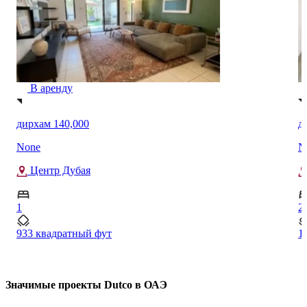
В аренду
дирхам 140,000
д
None
N
Центр Дубая
1
2
933 квадратный фут
1
Значимые проекты Dutco в ОАЭ