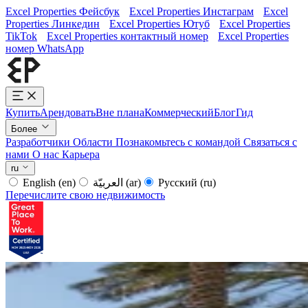
Excel Properties Фейсбук
Excel Properties Инстаграм
Excel
Properties Линкедин
Excel Properties Ютуб
Excel Properties
TikTok
Excel Properties контактный номер
Excel Properties
номер WhatsApp
Купить
Арендовать
Вне плана
Коммерческий
Блог
Гид
Более
Разработчики
Области
Познакомьтесь с командой
Связаться с
нами
О нас
Карьера
ru
English
(en)
العربيّة
(ar)
Русский
(ru)
Перечислите свою недвижимость