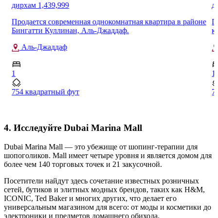
дирхам 1,439,999
д
Продается современная однокомнатная квартира в районе
П
Бингатти Куллинан, Аль-Джаддаф.
к
Аль-Джаддаф
1
1
754 квадратный фут
7
4. Исследуйте Dubai Marina Mall
Dubai Marina Mall — это убежище от шопинг-терапии для
шопоголиков. Mall имеет четыре уровня и является домом для
более чем 140 торговых точек и 21 закусочной.
Посетители найдут здесь сочетание известных розничных
сетей, бутиков и элитных модных брендов, таких как H&M,
ICONIC, Ted Baker и многих других, что делает его
универсальным магазином для всего: от моды и косметики до
электроники и предметов домашнего обихода.