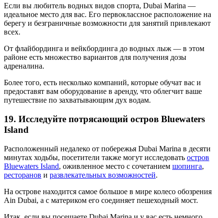
Если вы любитель водных видов спорта, Dubai Marina —
идеальное место для вас. Его первоклассное расположение на
берегу и безграничные возможности для занятий привлекают
всех.
От флайбординга и вейкбординга до водных лыж — в этом
районе есть множество вариантов для получения дозы
адреналина.
Более того, есть несколько компаний, которые обучат вас и
предоставят вам оборудование в аренду, что облегчит ваше
путешествие по захватывающим дух водам.
19. Исследуйте потрясающий остров Bluewaters
Island
Расположенный недалеко от побережья Dubai Marina в десяти
минутах ходьбы, посетители также могут исследовать
остров
Bluewaters Island
, оживленное место с сочетанием
шопинга
,
ресторанов
и
развлекательных возможностей
.
На острове находится самое большое в мире колесо обозрения
Ain Dubai, а с материком его соединяет пешеходный мост.
Итак, если вы посещаете Dubai Marina и у вас есть немного