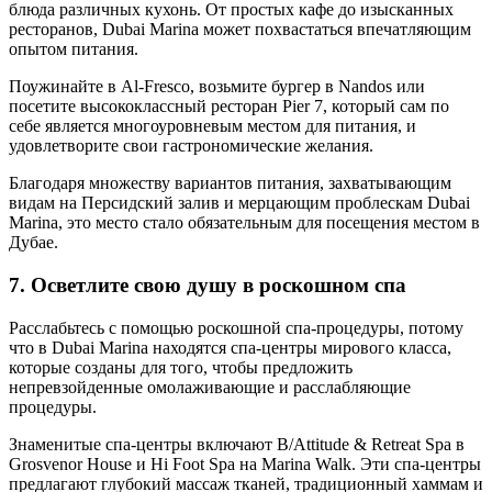
блюда различных кухонь. От простых кафе до изысканных
ресторанов, Dubai Marina может похвастаться впечатляющим
опытом питания.
Поужинайте в Al-Fresco, возьмите бургер в Nandos или
посетите высококлассный ресторан Pier 7, который сам по
себе является многоуровневым местом для питания, и
удовлетворите свои гастрономические желания.
Благодаря множеству вариантов питания, захватывающим
видам на Персидский залив и мерцающим проблескам Dubai
Marina, это место стало обязательным для посещения местом в
Дубае.
7. Осветлите свою душу в роскошном спа
Расслабьтесь с помощью роскошной спа-процедуры, потому
что в Dubai Marina находятся спа-центры мирового класса,
которые созданы для того, чтобы предложить
непревзойденные омолаживающие и расслабляющие
процедуры.
Знаменитые спа-центры включают B/Attitude & Retreat Spa в
Grosvenor House и Hi Foot Spa на Marina Walk. Эти спа-центры
предлагают глубокий массаж тканей, традиционный хаммам и