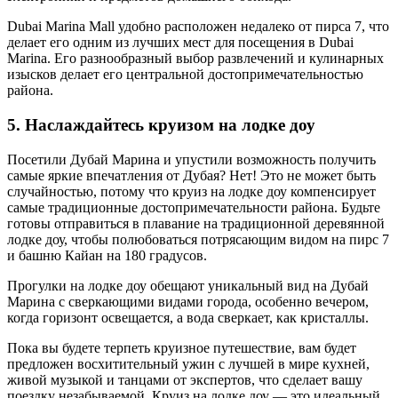
Dubai Marina Mall удобно расположен недалеко от пирса 7, что
делает его одним из лучших мест для посещения в Dubai
Marina. Его разнообразный выбор развлечений и кулинарных
изысков делает его центральной достопримечательностью
района.
5. Наслаждайтесь круизом на лодке доу
Посетили Дубай Марина и упустили возможность получить
самые яркие впечатления от Дубая? Нет! Это не может быть
случайностью, потому что круиз на лодке доу компенсирует
самые традиционные достопримечательности района. Будьте
готовы отправиться в плавание на традиционной деревянной
лодке доу, чтобы полюбоваться потрясающим видом на пирс 7
и башню Кайан на 180 градусов.
Прогулки на лодке доу обещают уникальный вид на Дубай
Марина с сверкающими видами города, особенно вечером,
когда горизонт освещается, а вода сверкает, как кристаллы.
Пока вы будете терпеть круизное путешествие, вам будет
предложен восхитительный ужин с лучшей в мире кухней,
живой музыкой и танцами от экспертов, что сделает вашу
поездку незабываемой. Круиз на лодке доу — это идеальный