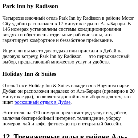
Park Inn by Radisson
Четырехзвездочный отель Park Inn by Radisson в районе Motor
City удобно расположен в 17 минутах езды от Аль-Барари. В
146 номерах установлены системы кондиционирования
воздуха и обустроены отдельные рабочие зоны, что
гарантирует комфортное и беззаботное пребывание.
Ищете ли вы место для отдыха или приехали в Дубай на
деловую встречу, Park Inn by Radisson — это первоклассный
выбор, предлагающий множество услуг и удобств.
Holiday Inn & Suites
Отель Trace Holiday Inn & Suites находится в Научном парке
Дубая; он расположен недалеко от Аль-Барари (примерно в 20
минутах езды), но является достойным выбором для тех, кто
ищет
роскошный отдых в Дубае
.
Этот отель на 370 номеров предлагает ряд услуг и удобств,
включая бесперебойный интернет, телевидение, уборку
номеров, чай и кофе, фитнес-центр и открытый бассейн.
12. Тренажерные залы в районе Аль-