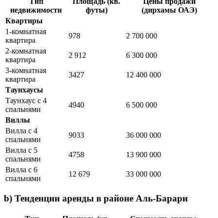
Тип
Площадь (кв.
Цены продажи
недвижимости
футы)
(дирхамы ОАЭ)
Квартиры
1-комнатная
978
2 700 000
квартира
2-комнатная
2 912
6 300 000
квартира
3-комнатная
3427
12 400 000
квартира
Таунхаусы
Таунхаус с 4
4940
6 500 000
спальнями
Виллы
Вилла с 4
9033
36 000 000
спальнями
Вилла с 5
4758
13 900 000
спальнями
Вилла с 6
12 679
33 000 000
спальнями
b) Тенденции аренды в районе Аль-Барари