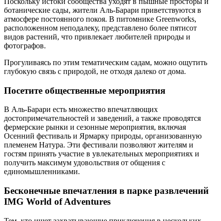
Поскольку истоки сообщества уходят в пышные просторы и
ботанические сады, жители Аль-Барари приветствуются в
атмосфере постоянного покоя. В питомнике Greenworks,
расположенном неподалеку, представлено более пятисот
видов растений, что привлекает любителей природы и
фотографов.
Прогуливаясь по этим тематическим садам, можно ощутить
глубокую связь с природой, не отходя далеко от дома.
Посетите общественные мероприятия
В Аль-Барари есть множество впечатляющих
достопримечательностей и заведений, а также проводятся
фермерские рынки и сезонные мероприятия, включая
Осенний фестиваль и Ярмарку природы, организованную
племенем Натура. Эти фестивали позволяют жителям и
гостям принять участие в увлекательных мероприятиях и
получить максимум удовольствия от общения с
единомышленниками.
Бесконечные впечатления в парке развлечений
IMG World of Adventures
Тем, кто ищет захватывающие приключения в нескольких