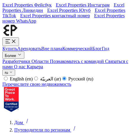
Excel Properties Фейсбук
Excel Properties Инстаграм
Excel
Properties Линкедин
Excel Properties Ютуб
Excel Properties
TikTok
Excel Properties контактный номер
Excel Properties
номер WhatsApp
Купить
Арендовать
Вне плана
Коммерческий
Блог
Гид
Более
Разработчики
Области
Познакомьтесь с командой
Связаться с
нами
О нас
Карьера
ru
English
(en)
العربيّة
(ar)
Русский
(ru)
Перечислите свою недвижимость
Дом
Путеводители по регионам