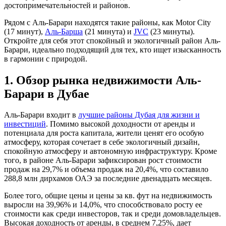
достопримечательностей и районов.
Рядом с Аль-Барари находятся такие районы, как Motor City
(17 минут),
Аль-Барша
(21 минута) и
JVC
(23 минуты).
Откройте для себя этот спокойный и экологичный район Аль-
Барари, идеально подходящий для тех, кто ищет изысканность
в гармонии с природой.
1. Обзор рынка недвижимости Аль-
Барари в Дубае
Аль-Барари входит в
лучшие районы Дубая для жизни и
инвестиций
. Помимо высокой доходности от аренды и
потенциала для роста капитала, жители ценят его особую
атмосферу, которая сочетает в себе экологичный дизайн,
спокойную атмосферу и автономную инфраструктуру. Кроме
того, в районе Аль-Барари зафиксирован рост стоимости
продаж на 29,7% и объема продаж на 20,4%, что составило
288,8 млн дирхамов ОАЭ за последние двенадцать месяцев.
Более того, общие цены и цены за кв. фут на недвижимость
выросли на 39,96% и 14,0%, что способствовало росту ее
стоимости как среди инвесторов, так и среди домовладельцев.
Высокая доходность от аренды, в среднем 7,25%, дает