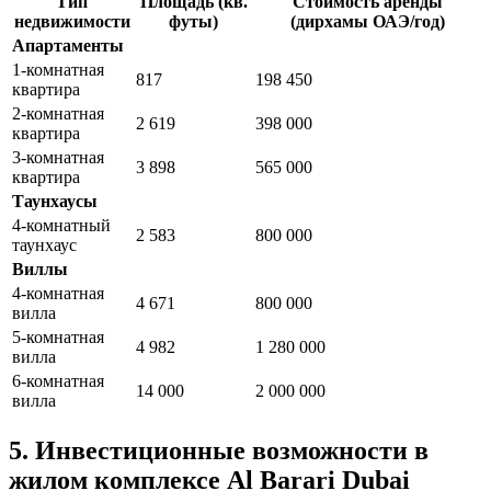
Тип
Площадь (кв.
Стоимость аренды
недвижимости
футы)
(дирхамы ОАЭ/год)
Апартаменты
1-комнатная
817
198 450
квартира
2-комнатная
2 619
398 000
квартира
3-комнатная
3 898
565 000
квартира
Таунхаусы
4-комнатный
2 583
800 000
таунхаус
Виллы
4-комнатная
4 671
800 000
вилла
5-комнатная
4 982
1 280 000
вилла
6-комнатная
14 000
2 000 000
вилла
5. Инвестиционные возможности в
жилом комплексе Al Barari Dubai