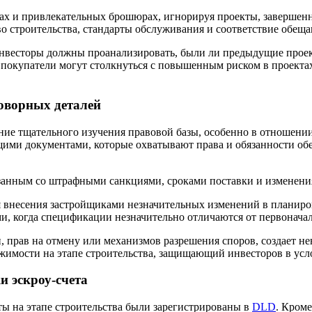
рах и привлекательных брошюрах, игнорируя проекты, заверше
о строительства, стандарты обслуживания и соответствие обещ
нвесторы должны проанализировать, были ли предыдущие проек
а покупатели могут столкнуться с повышенным риском в проекта
оворных деталей
ие тщательного изучения правовой базы, особенно в отношени
ими документами, которые охватывают права и обязанности обе
занным со штрафными санкциями, сроками поставки и изменения
внесения застройщиками незначительных изменений в планиров
и, когда спецификации незначительно отличаются от первонача
 прав на отмену или механизмов разрешения споров, создает н
ижимости на этапе строительства, защищающий инвесторов в усл
и эскроу-счета
ы на этапе строительства были зарегистрированы в
DLD
. Кроме