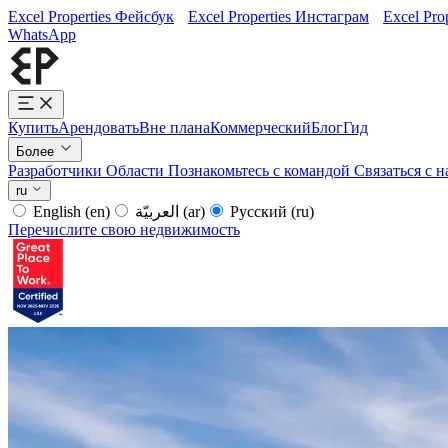
Excel Properties Фейсбук
Excel Properties Инстаграм
Excel Pro
WhatsApp
Купить
Арендовать
Вне плана
Коммерческий
Блог
Гид
Более
Разработчики
Области
Познакомьтесь с командой
Связаться с 
ru
English
(en)
العربيّة
(ar)
Русский
(ru)
Перечислите свою недвижимость