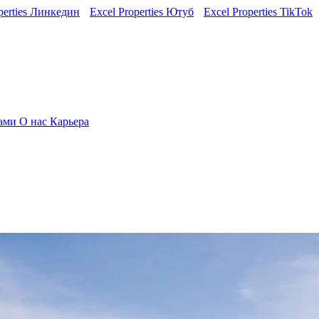
perties Линкедин
Excel Properties Ютуб
Excel Properties TikTok
нами
О нас
Карьера