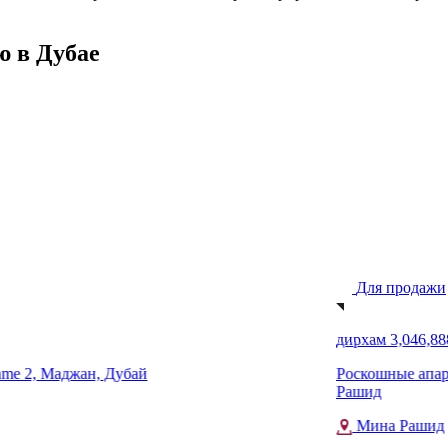
ю в Дубае
Для продажи
дирхам 3,046,888
, Дубай
Роскошные апартаменты с 2 сп
Рашид
Мина Рашид