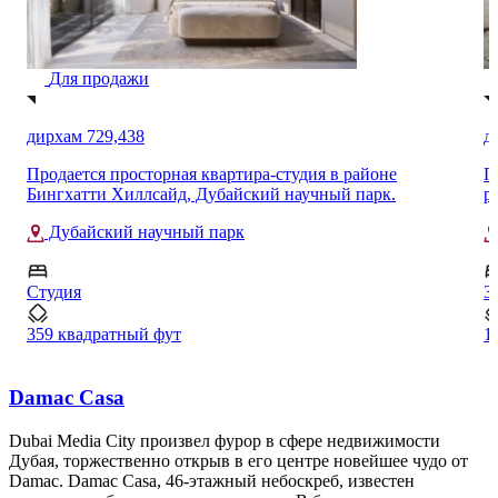
Для продажи
дирхам 4,109,888
д
Продается просторная роскошная 3-комнатная квартира в
П
районе Альберо, Дубай Крик Харбор.
в
Hi
Дубай-Крик-Харбор
3
3
1848 квадратный фут
1
…
Damac Casa
Dubai Media City произвел фурор в сфере недвижимости
Дубая, торжественно открыв в его центре новейшее чудо от
Damac. Damac Casa, 46-этажный небоскреб, известен