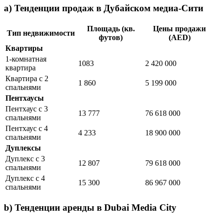
а) Тенденции продаж в Дубайском медиа-Сити
Площадь (кв.
Цены продажи
Тип недвижимости
футов)
(AED)
Квартиры
1-комнатная
1083
2 420 000
квартира
Квартира с 2
1 860
5 199 000
спальнями
Пентхаусы
Пентхаус с 3
13 777
76 618 000
спальнями
Пентхаус с 4
4 233
18 900 000
спальнями
Дуплексы
Дуплекс с 3
12 807
79 618 000
спальнями
Дуплекс с 4
15 300
86 967 000
спальнями
b) Тенденции аренды в Dubai Media City