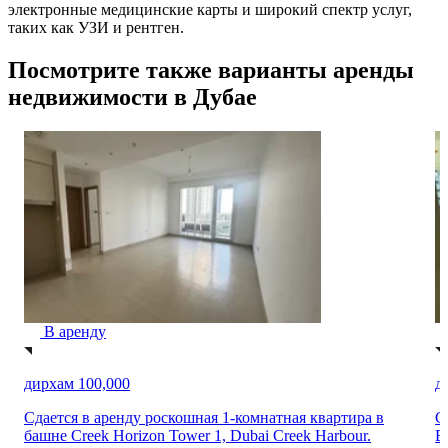
электронные медицинские карты и широкий спектр услуг,
таких как УЗИ и рентген.
Посмотрите также варианты аренды
недвижимости в Дубае
В аренду
дирхам 85,000
д
Сдается в аренду новая однокомнатная квартира в районе
С
Бингхатти Аврора, JVC District 12.
к