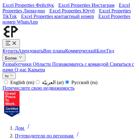
Excel Properties Фейсбук
Excel Properties Инстаграм
Excel
Properties Линкедин
Excel Properties Ютуб
Excel Properties
TikTok
Excel Properties контактный номер
Excel Properties
номер WhatsApp
Купить
Арендовать
Вне плана
Коммерческий
Блог
Гид
Более
Разработчики
Области
Познакомьтесь с командой
Связаться с
нами
О нас
Карьера
ru
English
(en)
العربيّة
(ar)
Русский
(ru)
Перечислите свою недвижимость
Дом
Путеводители по регионам