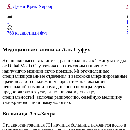
Джумейра Виллидж Серкл (JVC)
1
С
754 квадратный фут
4
Медицинская клиника Аль-Суфух
Эта первоклассная клиника, расположенная в 5 минутах езды
от Dubai Media City, готова оказать своим пациентам
наилучшую медицинскую помощь. Многочисленные
специализированные отделения и высококвалифицированные
врачи делают ее надежным вариантом для оказания
неотложной помощи и ежедневного осмотра. Здесь
предоставляются услуги по широкому спектру
специальностей, включая радиологию, семейную медицину,
эндокринологию и иммунологию.
Больница Аль-Захра
Эта аккредитованная JCI крупная больница находится всего в