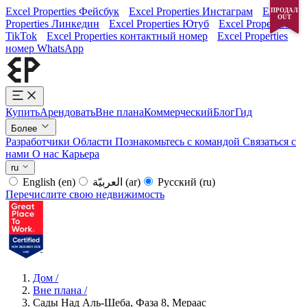
Excel Properties Фейсбук
Excel Properties Инстаграм
Excel
ПРОДАЛ
OUT
Properties Линкедин
Excel Properties Ютуб
Excel Properties
TikTok
Excel Properties контактный номер
Excel Properties
номер WhatsApp
Купить
Арендовать
Вне плана
Коммерческий
Блог
Гид
Более
Разработчики
Области
Познакомьтесь с командой
Связаться с
нами
О нас
Карьера
ru
English
(en)
العربيّة
(ar)
Русский
(ru)
Перечислите свою недвижимость
Дом
/
Вне плана
/
Сады Над Аль-Шеба, Фаза 8, Мераас