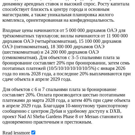
динамику арендных ставок и высокий спрос. Росту капитала
способствует близость к центру города и основным
магистралям, а также уникальная планировка жилого
комплекса, ориентированная на конфиденциальность.
Входные цены начинаются от 5 000 000 дирхамов ОАЭ для
трёхкомнатных таунхаусов; виллы начинаются от 11 900 000
дирхамов ОАЭ (четырёхкомнатная), 15 100 000 дирхамов
ОАЭ (пятикомнатная), 18 300 000 дирхамов ОАЭ
(шестикомнатная) и 24 200 000 дирхамов ОАЭ
(семикомнатная). Для объектов с 3–5 спальнями плата за
бронирование составляет 20% при бронировании, затем семь
поэтапных платежей (10/5/10/10/10/10/10/5%) с января 2026
года по июль 2028 года, а последние 20% выплачиваются при
сдаче объекта в апреле 2029 года.
Для объектов с 6 и 7 спальнями плата за бронирование
составляет 20%. Оплата производится шестью поэтапными
платежами до марта 2028 года, а затем 40% при сдаче объекта
в апреле 2029 года. Благодаря 10-минутному транспортному
сообщению с центром Дубая и удобному доступу к DXB,
проект Nad Al Sheba Gardens Phase 8 от Meraas становится
одновременно практичным и престижным.
Read
less
more