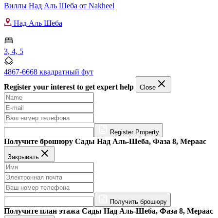
Виллы Над Аль Шеба от Nakheel
Над Аль Шеба
3, 4, 5
4867-6668 квадратный фут
Register your interest to get expert help
Close
Register Property
Получите брошюру Сады Над Аль-Шеба, Фаза 8, Мераас
Закрывать
Получить брошюру
Получите план этажа Сады Над Аль-Шеба, Фаза 8, Мераас