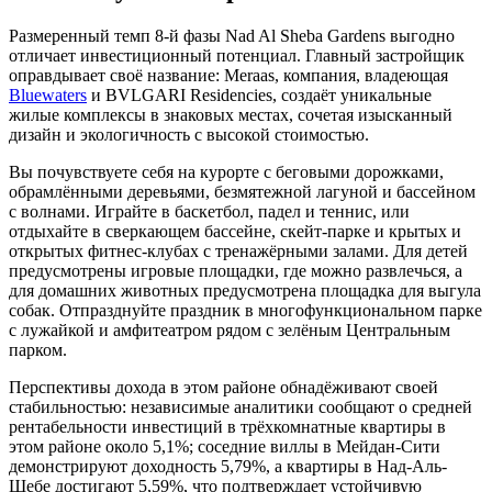
Размеренный темп 8-й фазы Nad Al Sheba Gardens выгодно
отличает инвестиционный потенциал. Главный застройщик
оправдывает своё название: Meraas, компания, владеющая
Bluewaters
и BVLGARI Residencies, создаёт уникальные
жилые комплексы в знаковых местах, сочетая изысканный
дизайн и экологичность с высокой стоимостью.
Вы почувствуете себя на курорте с беговыми дорожками,
обрамлёнными деревьями, безмятежной лагуной и бассейном
с волнами. Играйте в баскетбол, падел и теннис, или
отдыхайте в сверкающем бассейне, скейт-парке и крытых и
открытых фитнес-клубах с тренажёрными залами. Для детей
предусмотрены игровые площадки, где можно развлечься, а
для домашних животных предусмотрена площадка для выгула
собак. Отпразднуйте праздник в многофункциональном парке
с лужайкой и амфитеатром рядом с зелёным Центральным
парком.
Перспективы дохода в этом районе обнадёживают своей
стабильностью: независимые аналитики сообщают о средней
рентабельности инвестиций в трёхкомнатные квартиры в
этом районе около 5,1%; соседние виллы в Мейдан-Сити
демонстрируют доходность 5,79%, а квартиры в Над-Аль-
Шебе достигают 5,59%, что подтверждает устойчивую