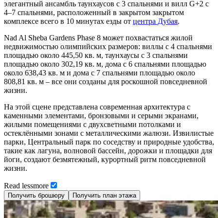
элегантный ансамбль таунхаусов с 3 спальнями и вилл G+2 с
4–7 спальнями, расположенный в закрытом закрытом
комплексе всего в 10 минутах езды от
центра Дубая
.
Nad Al Sheba Gardens Phase 8 может похвастаться жилой
недвижимостью олимпийских размеров: виллы с 4 спальнями
площадью около 445,50 кв. м, таунхаусы с 3 спальнями
площадью около 302,19 кв. м, дома с 6 спальнями площадью
около 638,43 кв. м и дома с 7 спальнями площадью около
808,81 кв. м – все они созданы для роскошной повседневной
жизни.
На этой сцене представлена современная архитектура с
каменными элементами, бронзовыми и серыми экранами,
жилыми помещениями с двухсветными потолками и
остеклёнными зонами с металлическими жалюзи. Извилистые
парки, Центральный парк по соседству и природные удобства,
такие как лагуна, волновой бассейн, дорожки и площадки для
йоги, создают безмятежный, курортный ритм повседневной
жизни.
Read
less
more
Получить брошюру
Получить план этажа