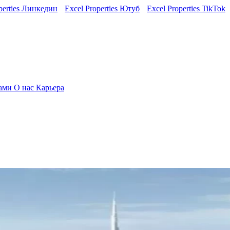
perties Линкедин
Excel Properties Ютуб
Excel Properties TikTok
нами
О нас
Карьера