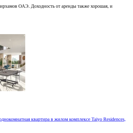
дирхамов ОАЭ. Доходность от аренды также хорошая, и
 с 1 спальней на продажу в районе Амаал 8, промышленная