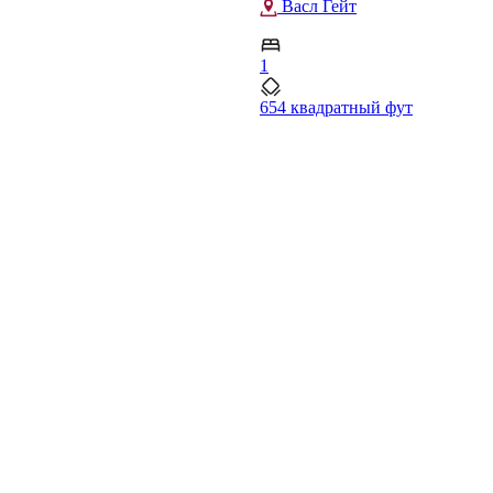
Рас-эль-Хор
1
922 квадратный фут