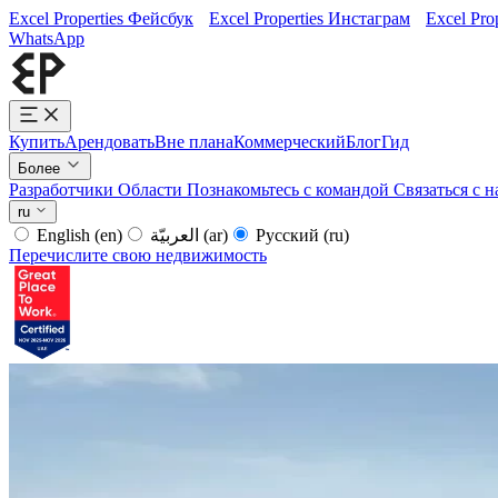
Excel Properties Фейсбук
Excel Properties Инстаграм
Excel Pro
WhatsApp
Купить
Арендовать
Вне плана
Коммерческий
Блог
Гид
Более
Разработчики
Области
Познакомьтесь с командой
Связаться с 
ru
English
(en)
العربيّة
(ar)
Русский
(ru)
Перечислите свою недвижимость