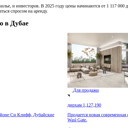
ье, и инвесторов. В 2025 году цены начинаются от 1 117 000 
ться спросом на аренду.
ю в Дубае
Для продажи
дирхам 1,952,888
м комплексе Taiyo Residences,
Роскошная брендовая квартира
зона Рас-эль-Хор 1.