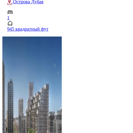
Васл Гейт
1
654 квадратный фут