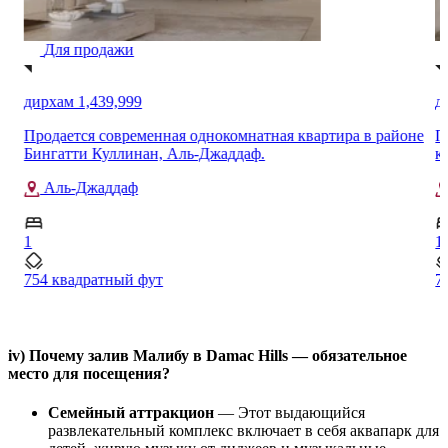
Для продажи
дирхам 1,439,999
д
Продается современная однокомнатная квартира в районе
П
Бингатти Куллинан, Аль-Джаддаф.
к
Аль-Джаддаф
1
1
754 квадратный фут
7
iv) Почему залив Малибу в Damac Hills — обязательное
место для посещения?
Семейный аттракцион
— Этот выдающийся
развлекательный комплекс включает в себя аквапарк для