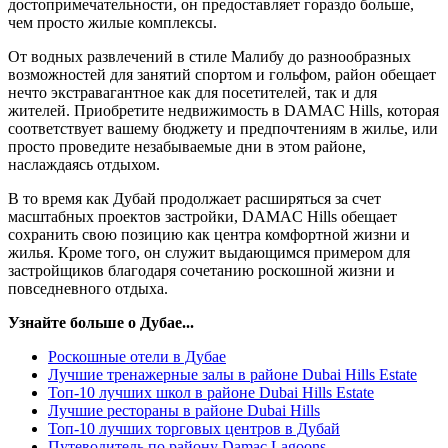
достопримечательности, он предоставляет гораздо больше,
чем просто жилые комплексы.
От водных развлечений в стиле Малибу до разнообразных
возможностей для занятий спортом и гольфом, район обещает
нечто экстравагантное как для посетителей, так и для
жителей. Приобретите недвижимость в DAMAC Hills, которая
соответствует вашему бюджету и предпочтениям в жилье, или
просто проведите незабываемые дни в этом районе,
наслаждаясь отдыхом.
В то время как Дубай продолжает расширяться за счет
масштабных проектов застройки, DAMAC Hills обещает
сохранить свою позицию как центра комфортной жизни и
жилья. Кроме того, он служит выдающимся примером для
застройщиков благодаря сочетанию роскошной жизни и
повседневного отдыха.
Узнайте больше о Дубае...
Роскошные отели в Дубае
Лучшие тренажерные залы в районе Dubai Hills Estate
Топ-10 лучших школ в районе Dubai Hills Estate
Лучшие рестораны в районе Dubai Hills
Топ-10 лучших торговых центров в Дубай
Путеводитель по району Damac Lagoons