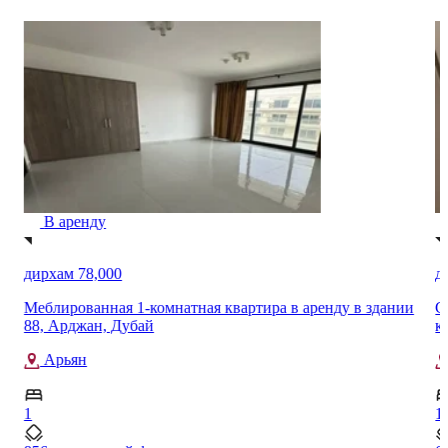
В аренду
дирхам 75,000
 квартира в аренду в здании
Сдается в аренду новая меблиро
квартира в районе Лайя Хайтс, 
Дубай Студио Сити
1