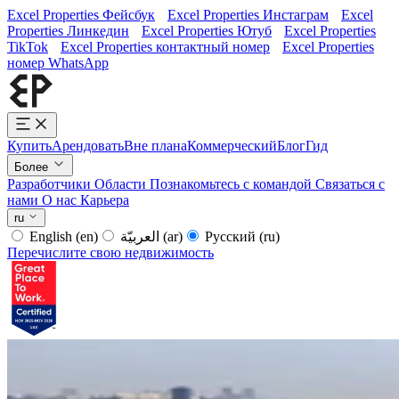
Excel Properties Фейсбук
Excel Properties Инстаграм
Excel
Properties Линкедин
Excel Properties Ютуб
Excel Properties
TikTok
Excel Properties контактный номер
Excel Properties
номер WhatsApp
Купить
Арендовать
Вне плана
Коммерческий
Блог
Гид
Более
Разработчики
Области
Познакомьтесь с командой
Связаться с
нами
О нас
Карьера
ru
English
(en)
العربيّة
(ar)
Русский
(ru)
Перечислите свою недвижимость