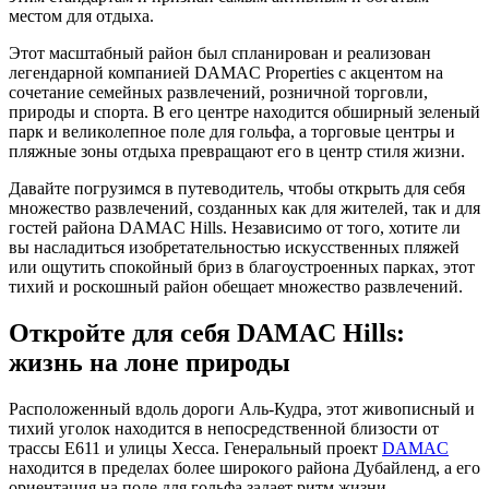
местом для отдыха.
Этот масштабный район был спланирован и реализован
легендарной компанией DAMAC Properties с акцентом на
сочетание семейных развлечений, розничной торговли,
природы и спорта. В его центре находится обширный зеленый
парк и великолепное поле для гольфа, а торговые центры и
пляжные зоны отдыха превращают его в центр стиля жизни.
Давайте погрузимся в путеводитель, чтобы открыть для себя
множество развлечений, созданных как для жителей, так и для
гостей района DAMAC Hills. Независимо от того, хотите ли
вы насладиться изобретательностью искусственных пляжей
или ощутить спокойный бриз в благоустроенных парках, этот
тихий и роскошный район обещает множество развлечений.
Откройте для себя DAMAC Hills:
жизнь на лоне природы
Расположенный вдоль дороги Аль-Кудра, этот живописный и
тихий уголок находится в непосредственной близости от
трассы E611 и улицы Хесса. Генеральный проект
DAMAC
находится в пределах более широкого района Дубайленд, а его
ориентация на поле для гольфа задает ритм жизни.