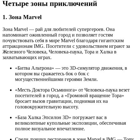
Четыре зоны приключений
1. Зона Marvel
Зона Marvel — рай для любителей супергероев. Она
напоминает оживленный город и позволяет гостям
почувствовать себя в мире Marvel благодаря гигантским
аттракционам IMG. Посетители с удовольствием играют за
Железного Человека, Человека-паука, Тора и Халка в
захватывающих играх.
«Битва Альтрона» — это 3D-симулятор движения, в
котором вы сражаетесь бок о бок с
могущественнейшими героями Земли.
«Месть Доктора Осьминога» от Человека-паука везет
посетителей в город, а «Громовой вращение Тора»
бросает вызов гравитации, поднимая их на
головокружительную высоту.
«База Халка Эпсилон 3D» погружает вас в
великолепные купольные экспозиции, обеспечивая
полное визуальное впечатление.
Среди лучших ресторанов в зоне Marvel в IMG — Tony