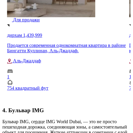
Для продажи
дирхам 2,771,000
районе
Продается современная 1-комнатная квартира премиум-
класса в жилом комплексе City Walk Crestlane 5, корпус B
Прогулка по городу Дубай
1
796 квадратный фут
4. Бульвар IMG
Бульвар IMG, сердце IMG World Dubai, — это не просто
пешеходная дорожка, соединяющая зоны, а самостоятельный
объект для посещения. Жуткие аттракции в сочетании с едой