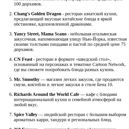
100 дирхамов.
Chang's Golden Dragon
- ресторан азиатской кухни,
предлагающий вкусные китайские блюда в яркой
обстановке, вдохновленной драконами.
Yancy Street, Mama Scano
- небольшая итальянская
закусочная, напоминающая улицу Нью-Йорка, известная
своими толстыми пиццами и пастой по средней цене 75
дирхамов.
CN Feast
- ресторан в формате «шведский стол»,
основанный на персонажах и тематике Cartoon Network,
где вы сможете попробовать блюда разных кухонь.
Mr. Smoothy
— магазин легких закусок, где продаются
смузи, коктейли и легкие закуски в стиле Бена 10.
Richards Around the World Cafe
— кафе с блюдами
интернациональной кухни и семейной атмосферой на
любой вкус.
Spice Valley
— индийский ресторан с большим выбором
ароматных карри, тандури и региональных блюд.