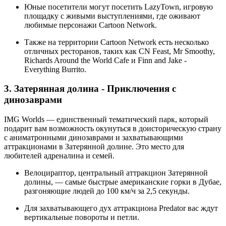
Юные посетители могут посетить LazyTown, игровую
площадку с живыми выступлениями, где оживают
любимые персонажи Cartoon Network.
Также на территории Cartoon Network есть несколько
отличных ресторанов, таких как CN Feast, Mr Smoothy,
Richards Around the World Cafe и Finn and Jake -
Everything Burrito.
3. Затерянная долина - Приключения с
динозаврами
IMG Worlds — единственный тематический парк, который
подарит вам возможность окунуться в доисторическую страну
с аниматронными динозаврами и захватывающими
аттракционами в Затерянной долине. Это место для
любителей адреналина и семей.
Велоцираптор, центральный аттракцион Затерянной
долины, — самые быстрые американские горки в Дубае,
разгоняющие людей до 100 км/ч за 2,5 секунды.
Для захватывающего дух аттракциона Predator вас ждут
вертикальные повороты и петли.