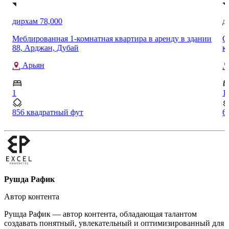
дирхам 75,000
д
и
Сдается в аренду новая меблированная 1-комнатная
С
квартира в районе Лайя Хайтс, Дубай Студио Сити.
K
Дубай Студио Сити
1
1
601 квадратный фут
9
Рушда Рафик
Автор контента
Рушда Рафик — автор контента, обладающая талантом
создавать понятный, увлекательный и оптимизированный для