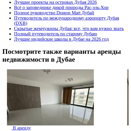
Лучшие проекты на островах Дубая 2026
Всё о заповеднике дикой природы Рас-эль-Хор
Полное руководство Dragon Mart Дубай
Путеводитель по международному аэропорту Дубая
(DXB)
Скрытые жемчужины Дубая: все, что вам нужно знать
Полный путеводитель по старому Дубаю
Лучшие индийские школы в Дубае на 2026 год
Посмотрите также варианты аренды
недвижимости в Дубае
В аренду