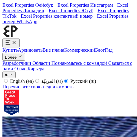
Excel Properties Фейсбук
Excel Properties Инстаграм
Excel
Properties Линкедин
Excel Properties Ютуб
Excel Properties
TikTok
Excel Properties контактный номер
Excel Properties
номер WhatsApp
Купить
Арендовать
Вне плана
Коммерческий
Блог
Гид
Более
Разработчики
Области
Познакомьтесь с командой
Связаться с
нами
О нас
Карьера
ru
English
(en)
العربيّة
(ar)
Русский
(ru)
Перечислите свою недвижимость