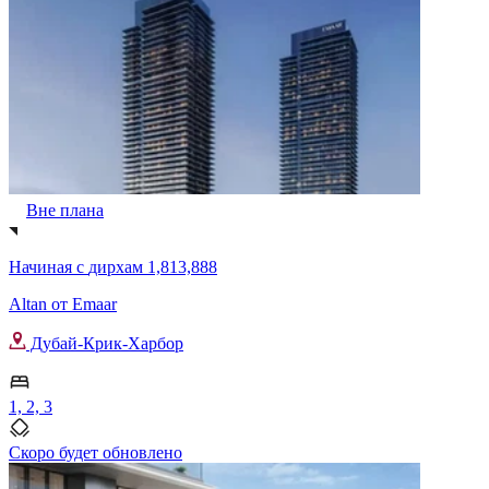
Вне плана
Начиная с
дирхам 1,813,888
Altan от Emaar
Дубай-Крик-Харбор
1, 2, 3
Скоро будет обновлено