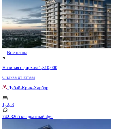
Вне плана
Начиная с
дирхам 1,810,000
Сильва от Emaar
Дубай-Крик-Харбор
1, 2, 3
742-3265 квадратный фут