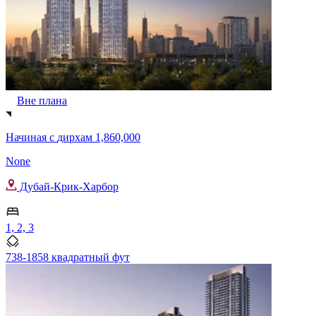
Вне плана
Начиная с
дирхам 1,860,000
None
Дубай-Крик-Харбор
1, 2, 3
738-1858 квадратный фут