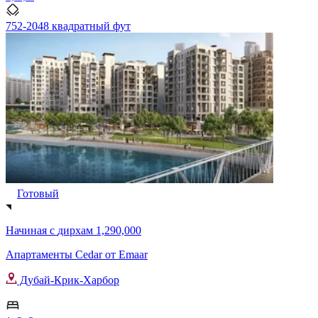
752-2048 квадратный фут
Готовый
Начиная с
дирхам 1,290,000
Апартаменты Cedar от Emaar
Дубай-Крик-Харбор