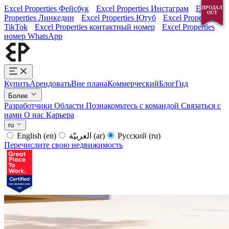
Excel Properties Фейсбук
Excel Properties Инстаграм
Excel
ПРОДАЛ
ПРОДАЛ
ПРОДАЛ
OUT
OUT
OUT
Properties Линкедин
Excel Properties Ютуб
Excel Properties
TikTok
Excel Properties контактный номер
Excel Properties
номер WhatsApp
Купить
Арендовать
Вне плана
Коммерческий
Блог
Гид
Более
Разработчики
Области
Познакомьтесь с командой
Связаться с
нами
О нас
Карьера
ru
English
(en)
العربيّة
(ar)
Русский
(ru)
Перечислите свою недвижимость