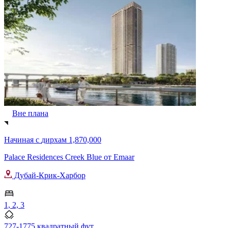
Вне плана
Начиная с
дирхам 1,870,000
Palace Residences Creek Blue от Emaar
Дубай-Крик-Харбор
1, 2, 3
727-1775 квадратный фут