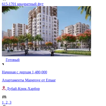
615-1701 квадратный фут
Готовый
Начиная с
дирхам 1,480,000
Апартаменты Mangrove от Emaar
Дубай-Крик-Харбор
1, 2, 3