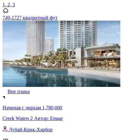
1, 2, 3
749-1727 квадратный фут
Вне плана
Начиная с
дирхам 1,780,000
Creek Waters 2 Автор: Emaar
Дубай-Крик-Харбор