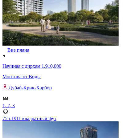
Вне плана
Начиная с
дирхам 1,910,000
Монтива от Виды
Дубай-Крик-Харбор
1, 2, 3
755-1911 квадратный фут