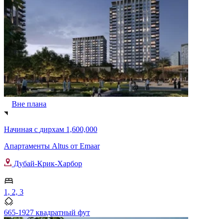
Вне плана
Начиная с
дирхам 1,600,000
Апартаменты Altus от Emaar
Дубай-Крик-Харбор
1, 2, 3
665-1927 квадратный фут