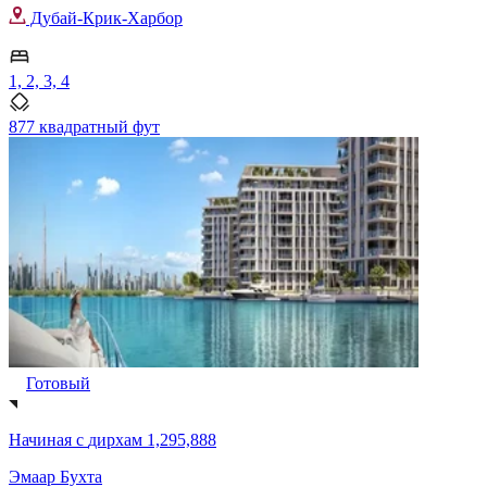
Дубай-Крик-Харбор
1, 2, 3, 4
877 квадратный фут
Готовый
Начиная с
дирхам 1,295,888
Эмаар Бухта