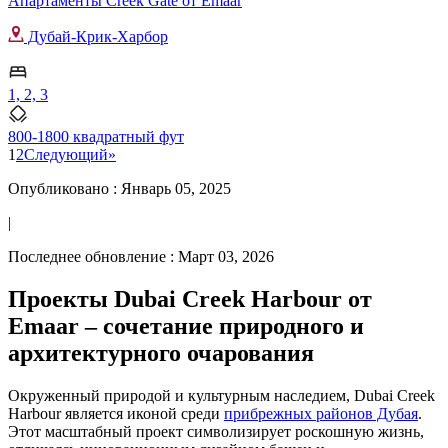
Апартаменты Creek Gate от Emaar
Дубай-Крик-Харбор
1, 2, 3
800-1800 квадратный фут
1
2
Следующий
»
Опубликовано :
Январь 05, 2025
|
Последнее обновление :
Март 03, 2026
Проекты Dubai Creek Harbour от
Emaar – сочетание природного и
архитектурного очарования
Окруженный природой и культурным наследием, Dubai Creek
Harbour является иконой среди
прибрежных районов Дубая
.
Этот масштабный проект символизирует роскошную жизнь,