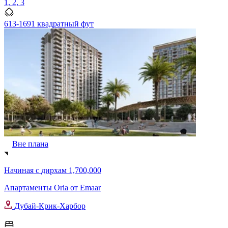
1, 2, 3
613-1691 квадратный фут
Вне плана
Начиная с
дирхам 1,700,000
Апартаменты Oria от Emaar
Дубай-Крик-Харбор