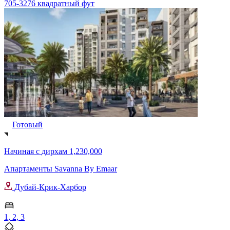
705-3276 квадратный фут
Готовый
Начиная с
дирхам 1,230,000
Апартаменты Savanna By Emaar
Дубай-Крик-Харбор
1, 2, 3