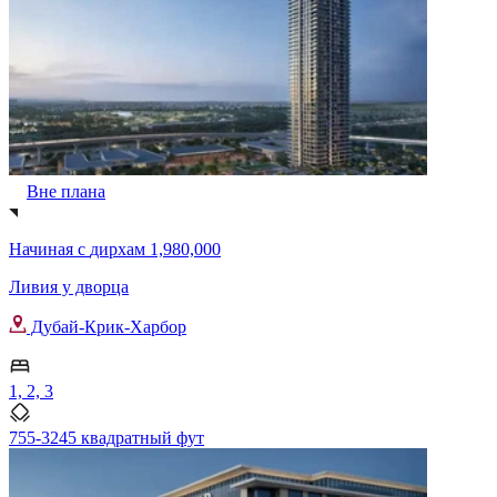
Вне плана
Начиная с
дирхам 1,980,000
Ливия у дворца
Дубай-Крик-Харбор
1, 2, 3
755-3245 квадратный фут