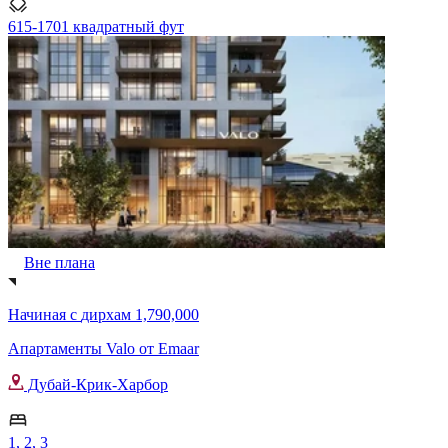
615-1701 квадратный фут
Вне плана
Начиная с
дирхам 1,790,000
Апартаменты Valo от Emaar
Дубай-Крик-Харбор
1, 2, 3