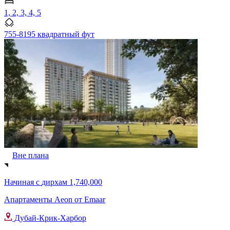
1, 2, 3, 4, 5
755-8195 квадратный фут
Вне плана
Начиная с
дирхам 1,740,000
Апартаменты Aeon от Emaar
Дубай-Крик-Харбор