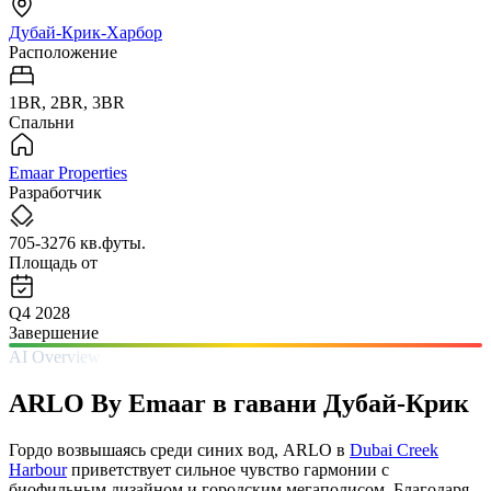
Дубай-Крик-Харбор
Расположение
1BR, 2BR, 3BR
Спальни
Emaar Properties
Разработчик
705-3276 кв.футы.
Площадь от
Q4 2028
Завершение
AI Overview
ARLO By Emaar в гавани Дубай-Крик
Гордо возвышаясь среди синих вод, ARLO в
Dubai Creek
Harbour
приветствует сильное чувство гармонии с
биофильным дизайном и городским мегаполисом. Благодаря