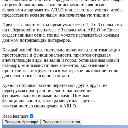
открытой планировке с живописными стеклянными
балконами апартаменты ARLO прилагают все усилия, чтобы
предоставить всем жильцам исключительную тишину.
Предлагая апартаменты премиум-класса с 1, 2 и 3 спальнями
на набережной и таунхаусы с 3 спальнями, ARLO by Emaar
создает единый оазис, где вы можете наслаждаться каждым
дюймом потрясающих интерьеров.
Каждый жилой блок тщательно продуман для оптимизации
пространства и функциональности, при этом открывая
впечатляющие виды на залив и город. Устанавливая новый
стандарт, минималистичные элементы, включенные в
пространства, погружаются в мастерское тактильное тепло
для целостного сенсорного опыта.
Кухня и столовая плавно перетекают друг в друга, не
перегружая пространство, часто наполненное
феноменальными видами на океан. Помимо
функциональности, жильцы могут насладиться
изысканностью своих домов в ARLO.
Read
less
more
Получить брошюру
Получить план этажа