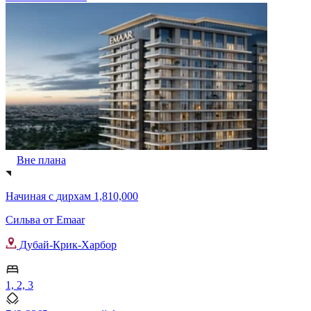
Вне плана
Начиная с
дирхам 1,810,000
Сильва от Emaar
Дубай-Крик-Харбор
1, 2, 3