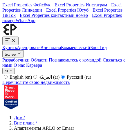
Excel Properties Фейсбук
Excel Properties Инстаграм
Excel
Properties Линкедин
Excel Properties Ютуб
Excel Properties
TikTok
Excel Properties контактный номер
Excel Properties
номер WhatsApp
Купить
Арендовать
Вне плана
Коммерческий
Блог
Гид
Более
Разработчики
Области
Познакомьтесь с командой
Связаться с
нами
О нас
Карьера
ru
English
(en)
العربيّة
(ar)
Русский
(ru)
Перечислите свою недвижимость
Дом
/
Вне плана
/
Апартаменты ARLO от Emaar