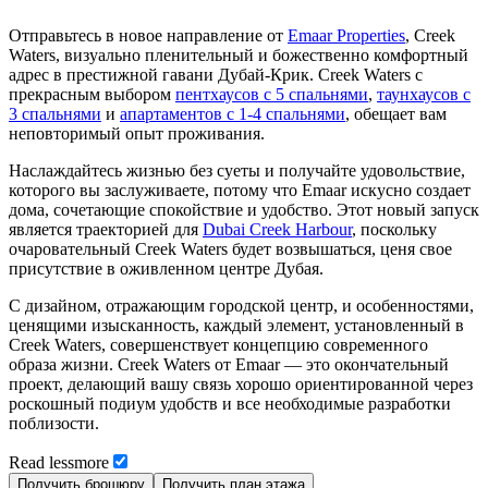
Отправьтесь в новое направление от
Emaar Properties
, Creek
Waters, визуально пленительный и божественно комфортный
адрес в престижной гавани Дубай-Крик. Creek Waters с
прекрасным выбором
пентхаусов с 5 спальнями
,
таунхаусов с
3 спальнями
и
апартаментов с 1-4 спальнями
, обещает вам
неповторимый опыт проживания.
Наслаждайтесь жизнью без суеты и получайте удовольствие,
которого вы заслуживаете, потому что Emaar искусно создает
дома, сочетающие спокойствие и удобство. Этот новый запуск
является траекторией для
Dubai Creek Harbour
, поскольку
очаровательный Creek Waters будет возвышаться, ценя свое
присутствие в оживленном центре Дубая.
С дизайном, отражающим городской центр, и особенностями,
ценящими изысканность, каждый элемент, установленный в
Creek Waters, совершенствует концепцию современного
образа жизни. Creek Waters от Emaar — это окончательный
проект, делающий вашу связь хорошо ориентированной через
роскошный подиум удобств и все необходимые разработки
поблизости.
Read
less
more
Получить брошюру
Получить план этажа