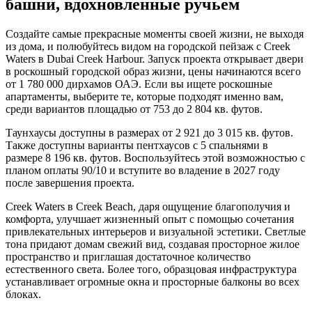
башни, вдохновленные ручьем
Создайте самые прекрасные моменты своей жизни, не выходя
из дома, и полюбуйтесь видом на городской пейзаж с Creek
Waters в Dubai Creek Harbour. Запуск проекта открывает двери
в роскошный городской образ жизни, цены начинаются всего
от 1 780 000 дирхамов ОАЭ. Если вы ищете роскошные
апартаменты, выберите те, которые подходят именно вам,
среди вариантов площадью от 753 до 2 804 кв. футов.
Таунхаусы доступны в размерах от 2 921 до 3 015 кв. футов.
Также доступны варианты пентхаусов с 5 спальнями в
размере 8 196 кв. футов. Воспользуйтесь этой возможностью с
планом оплаты 90/10 и вступите во владение в 2027 году
после завершения проекта.
Creek Waters в Creek Beach, даря ощущение благополучия и
комфорта, улучшает жизненный опыт с помощью сочетания
привлекательных интерьеров и визуальной эстетики. Светлые
тона придают домам свежий вид, создавая просторное жилое
пространство и приглашая достаточное количество
естественного света. Более того, образцовая инфраструктура
устанавливает огромные окна и просторные балконы во всех
блоках.