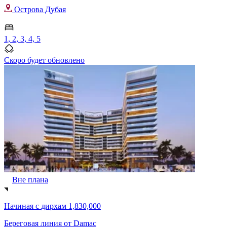
Острова Дубая
1, 2, 3, 4, 5
Скоро будет обновлено
Вне плана
Начиная с
дирхам 1,830,000
Береговая линия от Damac