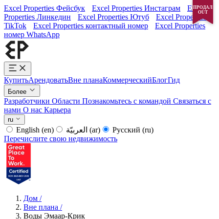
Excel Properties Фейсбук
Excel Properties Инстаграм
Excel
ПРОДАЛ
OUT
Properties Линкедин
Excel Properties Ютуб
Excel Properties
TikTok
Excel Properties контактный номер
Excel Properties
номер WhatsApp
Купить
Арендовать
Вне плана
Коммерческий
Блог
Гид
Более
Разработчики
Области
Познакомьтесь с командой
Связаться с
нами
О нас
Карьера
ru
English
(en)
العربيّة
(ar)
Русский
(ru)
Перечислите свою недвижимость
Дом
/
Вне плана
/
Воды Эмаар-Крик