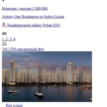
Начиная с
дирхам 2,300,000
Artistry One Residences от Select Group
Дизайнерский район Дубая (D3)
1, 2, 3, 4
741-7765 квадратный фут
Вне плана