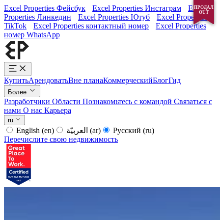
Excel Properties Фейсбук
Excel Properties Инстаграм
Excel
ПРОДАЛ
ПРОДАЛ
OUT
OUT
Properties Линкедин
Excel Properties Ютуб
Excel Properties
TikTok
Excel Properties контактный номер
Excel Properties
номер WhatsApp
Купить
Арендовать
Вне плана
Коммерческий
Блог
Гид
Более
Разработчики
Области
Познакомьтесь с командой
Связаться с
нами
О нас
Карьера
ru
English
(en)
العربيّة
(ar)
Русский
(ru)
Перечислите свою недвижимость