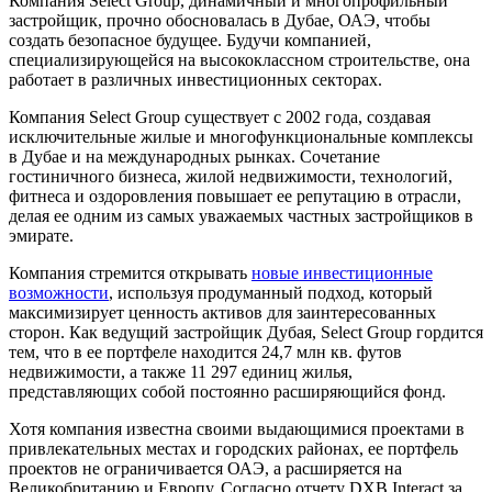
Компания Select Group, динамичный и многопрофильный
застройщик, прочно обосновалась в Дубае, ОАЭ, чтобы
создать безопасное будущее. Будучи компанией,
специализирующейся на высококлассном строительстве, она
работает в различных инвестиционных секторах.
Компания Select Group существует с 2002 года, создавая
исключительные жилые и многофункциональные комплексы
в Дубае и на международных рынках. Сочетание
гостиничного бизнеса, жилой недвижимости, технологий,
фитнеса и оздоровления повышает ее репутацию в отрасли,
делая ее одним из самых уважаемых частных застройщиков в
эмирате.
Компания стремится открывать
новые инвестиционные
возможности
, используя продуманный подход, который
максимизирует ценность активов для заинтересованных
сторон. Как ведущий застройщик Дубая, Select Group гордится
тем, что в ее портфеле находится 24,7 млн ​​кв. футов
недвижимости, а также 11 297 единиц жилья,
представляющих собой постоянно расширяющийся фонд.
Хотя компания известна своими выдающимися проектами в
привлекательных местах и ​​городских районах, ее портфель
проектов не ограничивается ОАЭ, а расширяется на
Великобританию и Европу. Согласно отчету DXB Interact за