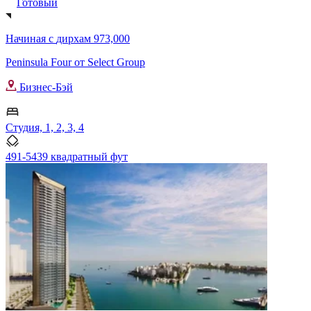
Готовый
Начиная с
дирхам 973,000
Peninsula Four от Select Group
Бизнес-Бэй
Студия, 1, 2, 3, 4
491-5439 квадратный фут