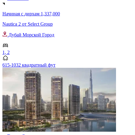
Начиная с
дирхам 1,337,000
Nautica 2 от Select Group
Дубай Морской Город
1, 2
615-1032 квадратный фут