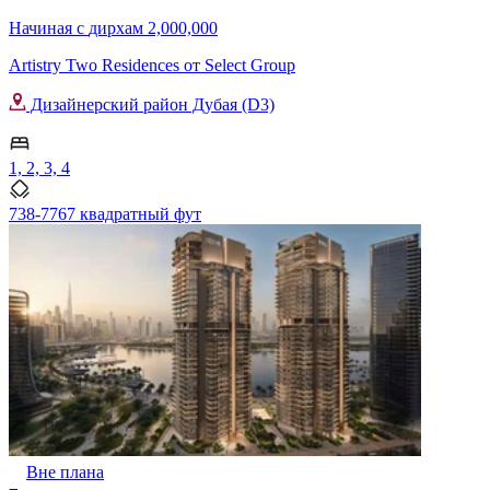
Начиная с
дирхам 2,000,000
Artistry Two Residences от Select Group
Дизайнерский район Дубая (D3)
1, 2, 3, 4
738-7767 квадратный фут
Вне плана