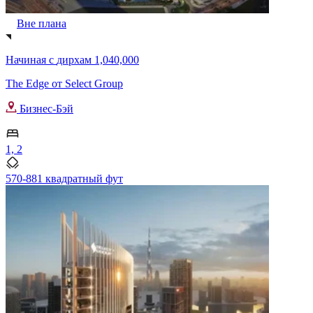
Вне плана
Начиная с
дирхам 1,040,000
The Edge от Select Group
Бизнес-Бэй
1, 2
570-881 квадратный фут