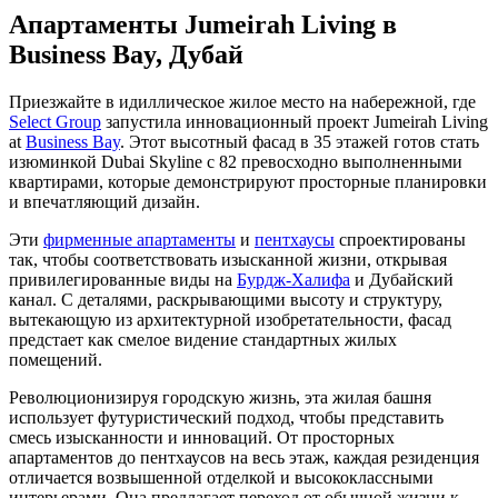
Апартаменты Jumeirah Living в
Business Bay, Дубай
Приезжайте в идиллическое жилое место на набережной, где
Select Group
запустила инновационный проект Jumeirah Living
at
Business Bay
. Этот высотный фасад в 35 этажей готов стать
изюминкой Dubai Skyline с 82 превосходно выполненными
квартирами, которые демонстрируют просторные планировки
и впечатляющий дизайн.
Эти
фирменные апартаменты
и
пентхаусы
спроектированы
так, чтобы соответствовать изысканной жизни, открывая
привилегированные виды на
Бурдж-Халифа
и Дубайский
канал. С деталями, раскрывающими высоту и структуру,
вытекающую из архитектурной изобретательности, фасад
предстает как смелое видение стандартных жилых
помещений.
Революционизируя городскую жизнь, эта жилая башня
использует футуристический подход, чтобы представить
смесь изысканности и инноваций. От просторных
апартаментов до пентхаусов на весь этаж, каждая резиденция
отличается возвышенной отделкой и высококлассными
интерьерами. Она предлагает переход от обычной жизни к