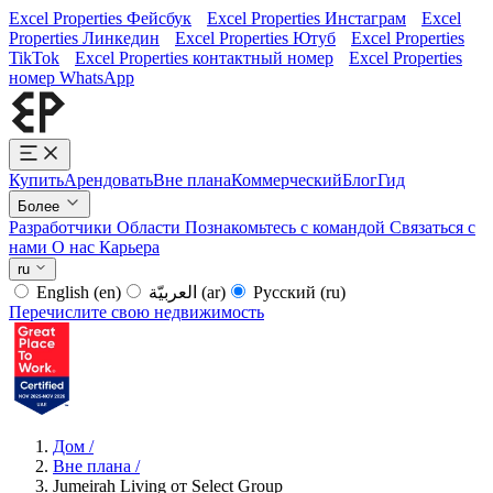
Excel Properties Фейсбук
Excel Properties Инстаграм
Excel
Properties Линкедин
Excel Properties Ютуб
Excel Properties
TikTok
Excel Properties контактный номер
Excel Properties
номер WhatsApp
Купить
Арендовать
Вне плана
Коммерческий
Блог
Гид
Более
Разработчики
Области
Познакомьтесь с командой
Связаться с
нами
О нас
Карьера
ru
English
(en)
العربيّة
(ar)
Русский
(ru)
Перечислите свою недвижимость
Дом
/
Вне плана
/
Jumeirah Living от Select Group