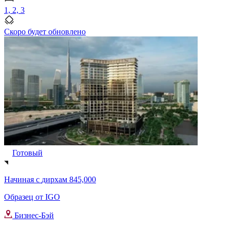
1, 2, 3
Скоро будет обновлено
Готовый
Начиная с
дирхам 845,000
Образец от IGO
Бизнес-Бэй