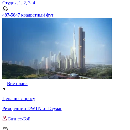
Студия, 1, 2, 3, 4
487-5847 квадратный фут
Вне плана
Цена по запросу
Резиденции DWTN от Deyaar
Бизнес-Бэй