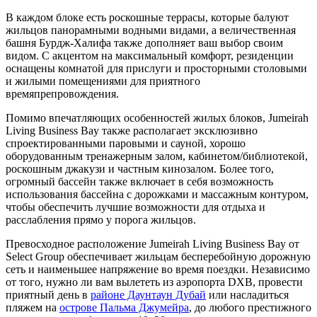
В каждом блоке есть роскошные террасы, которые балуют
жильцов панорамными водными видами, а величественная
башня Бурдж-Халифа также дополняет ваш выбор своим
видом. С акцентом на максимальный комфорт, резиденции
оснащены комнатой для прислуги и просторными столовыми
и жилыми помещениями для приятного
времяпрепровождения.
Помимо впечатляющих особенностей жилых блоков, Jumeirah
Living Business Bay также располагает эксклюзивно
спроектированными паровыми и сауной, хорошо
оборудованным тренажерным залом, кабинетом/библиотекой,
роскошным джакузи и частным кинозалом. Более того,
огромный бассейн также включает в себя возможность
использования бассейна с дорожками и массажным контуром,
чтобы обеспечить лучшие возможности для отдыха и
расслабления прямо у порога жильцов.
Превосходное расположение Jumeirah Living Business Bay от
Select Group обеспечивает жильцам бесперебойную дорожную
сеть и наименьшее напряжение во время поездки. Независимо
от того, нужно ли вам вылететь из аэропорта DXB, провести
приятный день в
районе Даунтаун Дубай
или насладиться
пляжем на
острове Пальма Джумейра
, до любого престижного