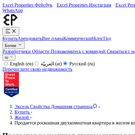
Excel Properties Фейсбук
Excel Properties Инстаграм
Excel Pro
WhatsApp
Купить
Арендовать
Вне плана
Коммерческий
Блог
Гид
Более
Разработчики
Области
Познакомьтесь с командой
Связаться с 
ru
English
(en)
العربيّة
(ar)
Русский
(ru)
Перечислите свою недвижимость
Эксель Свойства Домашняя страница
›
Купить
›
Жилой
›
Продается роскошная двухкомнатная квартира в жилом компл