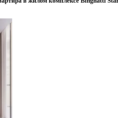
тира в жилом комплексе Binghatti Starli