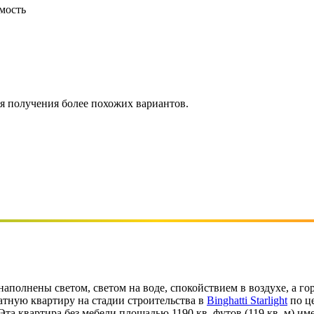
мость
ля получения более похожих вариантов.
полнены светом, светом на воде, спокойствием в воздухе, а го
тную квартиру на стадии строительства в
Binghatti Starlight
по ц
та квартира без мебели площадью 1190 кв. футов (119 кв. м) име