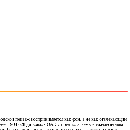
родской пейзаж воспринимается как фон, а не как отвлекающий
ене 1 904 628 дирхамов ОАЭ с предполагаемым ежемесячным
ет 2 спальни и 2 ванные комнаты и предлагается по плану