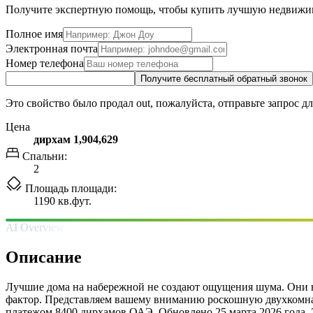
Получите экспертную помощь, чтобы купить лучшую недвижи
Полное имя
Электронная почта
Номер телефона
Получите бесплатный обратный звонок
Это свойство было продал out, пожалуйста, отправьте запрос д
Цена
дирхам 1,904,629
Спальни:
2
Площадь площади:
1190 кв.фут.
AI Overview
Описание
Лучшие дома на набережной не создают ощущения шума. Они на
фактор. Представляем вашему вниманию роскошную двухкомна
платежом 8400 дирхамов ОАЭ. Обновлено 25 марта 2026 года. Э