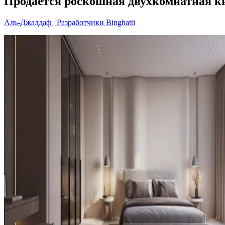
Продается роскошная двухкомнатная квар
Аль-Джаддаф
|
Разработчики Binghatti