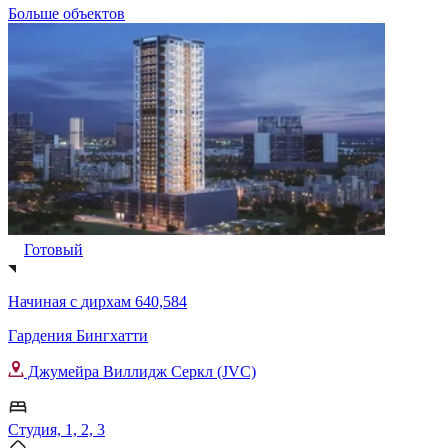
Больше объектов
Готовый
Начиная с
дирхам 640,584
Гардения Бингхатти
Джумейра Виллидж Серкл (JVC)
Студия, 1, 2, 3