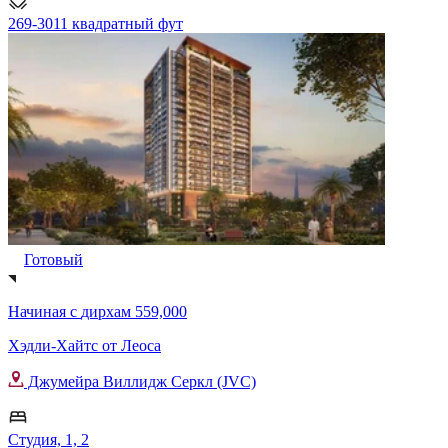
269-3011 квадратный фут
Готовый
Начиная с
дирхам 559,000
Хэдли-Хайтс от Леоса
Джумейра Виллидж Серкл (JVC)
Студия, 1, 2