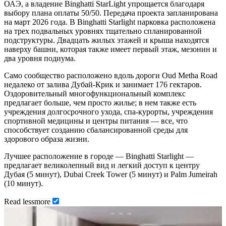
ОАЭ, а владение Binghatti StarLight упрощается благодаря
выбору плана оплаты 50/50. Передача проекта запланирована
на март 2026 года. В Binghatti Starlight парковка расположена
на трех подвальных уровнях тщательно спланированной
подструктуры. Двадцать жилых этажей и крыша находятся
наверху башни, которая также имеет первый этаж, мезонин и
два уровня подиума.
Само сообщество расположено вдоль дороги Oud Metha Road
недалеко от залива Дубай-Крик и занимает 176 гектаров.
Оздоровительный многофункциональный комплекс
предлагает больше, чем просто жилье; в нем также есть
учреждения долгосрочного ухода, спа-курорты, учреждения
спортивной медицины и центры питания — все, что
способствует созданию сбалансированной среды для
здорового образа жизни.
Лучшее расположение в городе — Binghatti Starlight —
предлагает великолепный вид и легкий доступ к центру
Дубая (5 минут), Dubai Creek Tower (5 минут) и Palm Jumeirah
(10 минут).
Read
less
more