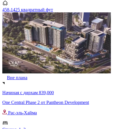
458-1425 квадратный фут
Вне плана
Начиная с
дирхам 839,000
One Central Phase 2 от Pantheon Development
Рас-эль-Хайма