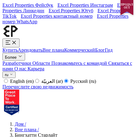
Excel Properties Фейсбук
Excel Properties Инстаграм
Excel
ПРОДАЛ
OUT
Properties Линкедин
Excel Properties Ютуб
Excel Properties
TikTok
Excel Properties контактный номер
Excel Properties
номер WhatsApp
Купить
Арендовать
Вне плана
Коммерческий
Блог
Гид
Более
Разработчики
Области
Познакомьтесь с командой
Связаться с
нами
О нас
Карьера
ru
English
(en)
العربيّة
(ar)
Русский
(ru)
Перечислите свою недвижимость
Дом
/
Вне плана
/
Бингхатти Старлайт