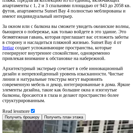
пляжа. Предлагая коллекцию из 63 единиц, включающих
апартаменты с 1, 2 и 3 спальнями площадью от 943 до 2058 кв.
футов, апартаменты Sunset Bay 4 полностью меблированы и
имеют индивидуальный интерьер.
За окном или с балкона вы сможете увидеть океанские волны,
бьющиеся о побережье, как только войдете в это здание. Это
безмятежная гавань, которая приглашает вас отложить заботы
в сторону и насладиться пляжной жизнью. Sunset Bay 4 от
Imtiaz
создает успокаивающие пространства, которые
генерируют внутреннее спокойствие, одновременно
привлекая внимание к обстановке на набережной.
Архитектурный экстерьер сочетает в себе инновационный
дизайн и непревзойденный уровень изысканности. Чистые
линии и натуральные текстуры могут выровнять
современную мебель и декор, интегрированные в дома. Яркие
элементы дизайна, такие как большие окна и изогнутые
балконы, бросаются в глаза и делают пространство более
структурированным.
Read
less
more
Получить брошюру
Получить план этажа