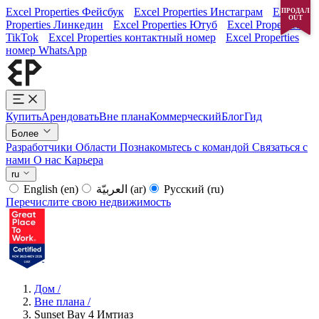
Excel Properties Фейсбук
Excel Properties Инстаграм
Excel
ПРОДАЛ
OUT
Properties Линкедин
Excel Properties Ютуб
Excel Properties
TikTok
Excel Properties контактный номер
Excel Properties
номер WhatsApp
Купить
Арендовать
Вне плана
Коммерческий
Блог
Гид
Более
Разработчики
Области
Познакомьтесь с командой
Связаться с
нами
О нас
Карьера
ru
English
(en)
العربيّة
(ar)
Русский
(ru)
Перечислите свою недвижимость
Дом
/
Вне плана
/
Sunset Bay 4 Имтиаз