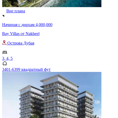
Вне плана
Начиная с
дирхам 4,000,000
Bay Villas от Nakheel
Острова Дубая
3, 4, 5
3401-6399 квадратный фут