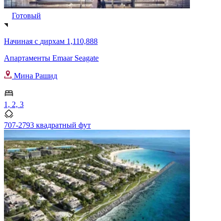
Готовый
Начиная с
дирхам 1,110,888
Апартаменты Emaar Seagate
Мина Рашид
1, 2, 3
707-2793 квадратный фут