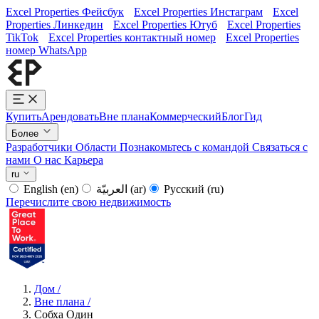
Excel Properties Фейсбук
Excel Properties Инстаграм
Excel
Properties Линкедин
Excel Properties Ютуб
Excel Properties
TikTok
Excel Properties контактный номер
Excel Properties
номер WhatsApp
Купить
Арендовать
Вне плана
Коммерческий
Блог
Гид
Более
Разработчики
Области
Познакомьтесь с командой
Связаться с
нами
О нас
Карьера
ru
English
(en)
العربيّة
(ar)
Русский
(ru)
Перечислите свою недвижимость
Дом
/
Вне плана
/
Собха Один