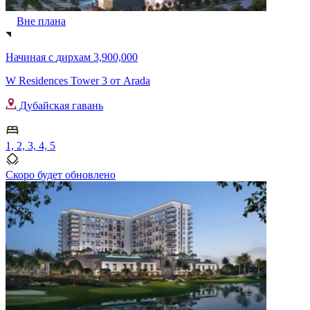
Вне плана
Начиная с
дирхам 3,900,000
W Residences Tower 3 от Arada
Дубайская гавань
1, 2, 3, 4, 5
Скоро будет обновлено