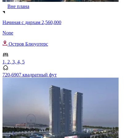
Вне плана
Начиная с
дирхам 2,560,000
None
Остров Блюуотерс
1, 2, 3, 4, 5
720-6907 квадратный фут