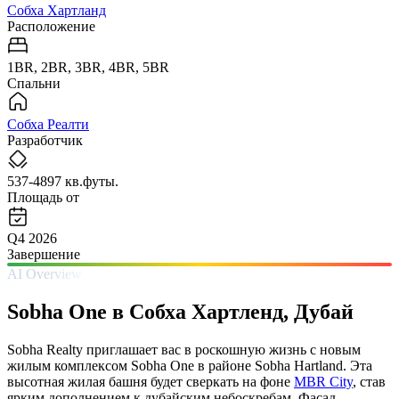
Собха Хартланд
Расположение
1BR, 2BR, 3BR, 4BR, 5BR
Спальни
Собха Реалти
Разработчик
537-4897 кв.футы.
Площадь от
Q4 2026
Завершение
AI Overview
Sobha One в Собха Хартленд, Дубай
Sobha Realty приглашает вас в роскошную жизнь с новым
жилым комплексом Sobha One в районе Sobha Hartland. Эта
высотная жилая башня будет сверкать на фоне
MBR City
, став
ярким дополнением к дубайским небоскребам. Фасад