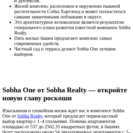
и дуплексов.
Жилой комплекс расположен в окружении пышной
растительности Собха Хартленд и может похвастаться
самыми заманчивыми пейзажами в округе.
Это архитектурное великолепие является результатом
генерального плана развития известной компании Sobha
Realty.
Пять жилых башен предлагают комплекс самых
современных удобств.
Частный сад и терраса делают Sobha One лучшим
выбором.
Sobha One от Sobha Realty — откройте
новую главу роскоши
Изысканная и спокойная жизнь ждет вас в комплексе Sobha
One от
Sobha Realty
, который предлагает первоклассный
выбор квартир с 1–4 спальнями. Помимо апартаментов
площадью от 537 до 2562,35 квадратных футов, в башнях
будет расположено около 54 двухуровневых апартаментов с 2–