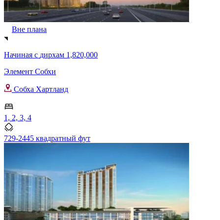
Вне плана
Начиная с
дирхам 1,820,000
Элемент Собхи
Собха Хартланд
1, 2, 3, 4
729-2445 квадратный фут