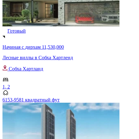
Готовый
Начиная с
дирхам 11,530,000
Лесные виллы в Собха Хартленд
Собха Хартланд
1, 2
6153-9581 квадратный фут