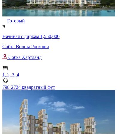
Готовый
Начиная с
дирхам 1,550,000
Собха Волны Роскоши
Собха Хартланд
1, 2, 3, 4
798-2724 квадратный фут