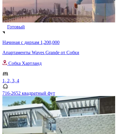
Готовый
Начиная с
дирхам 1,200,000
Апартаменты Waves Grande от Собхи
Собха Хартланд
1, 2, 3, 4
716-2652 квадратный фут