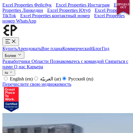
Excel Properties Фейсбук
Excel Properties Инстаграм
Excel
ПРОДАЛ
ПРОДАЛ
OUT
OUT
Properties Линкедин
Excel Properties Ютуб
Excel Properties
TikTok
Excel Properties контактный номер
Excel Properties
номер WhatsApp
Купить
Арендовать
Вне плана
Коммерческий
Блог
Гид
Более
Разработчики
Области
Познакомьтесь с командой
Связаться с
нами
О нас
Карьера
ru
English
(en)
العربيّة
(ar)
Русский
(ru)
Перечислите свою недвижимость