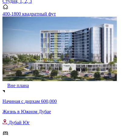
Студия, 1, 2, 3
400-1800 квадратный фут
Вне плана
Начиная с
дирхам 600,000
Жизнь в Южном Дубае
Дубай Юг