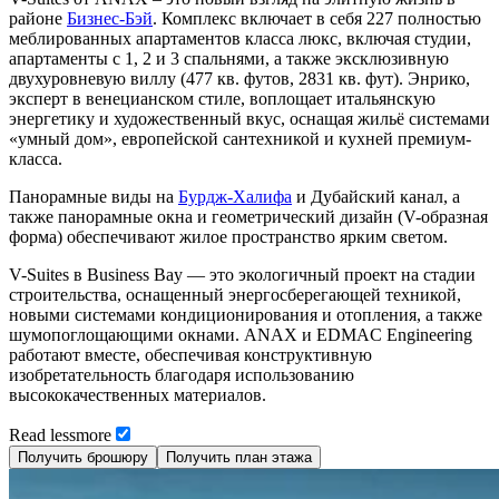
районе
Бизнес-Бэй
. Комплекс включает в себя 227 полностью
меблированных апартаментов класса люкс, включая студии,
апартаменты с 1, 2 и 3 спальнями, а также эксклюзивную
двухуровневую виллу (477 кв. футов, 2831 кв. фут). Энрико,
эксперт в венецианском стиле, воплощает итальянскую
энергетику и художественный вкус, оснащая жильё системами
«умный дом», европейской сантехникой и кухней премиум-
класса.
Панорамные виды на
Бурдж-Халифа
и Дубайский канал, а
также панорамные окна и геометрический дизайн (V-образная
форма) обеспечивают жилое пространство ярким светом.
V-Suites в Business Bay — это экологичный проект на стадии
строительства, оснащенный энергосберегающей техникой,
новыми системами кондиционирования и отопления, а также
шумопоглощающими окнами. ANAX и EDMAC Engineering
работают вместе, обеспечивая конструктивную
изобретательность благодаря использованию
высококачественных материалов.
Read
less
more
Получить брошюру
Получить план этажа