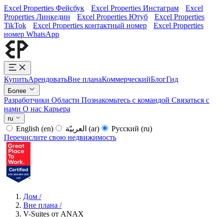
Excel Properties Фейсбук
Excel Properties Инстаграм
Excel
Properties Линкедин
Excel Properties Ютуб
Excel Properties
TikTok
Excel Properties контактный номер
Excel Properties
номер WhatsApp
Купить
Арендовать
Вне плана
Коммерческий
Блог
Гид
Более
Разработчики
Области
Познакомьтесь с командой
Связаться с
нами
О нас
Карьера
ru
English
(en)
العربيّة
(ar)
Русский
(ru)
Перечислите свою недвижимость
Дом
/
Вне плана
/
V-Suites от ANAX