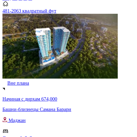
481-2063 квадратный фут
Вне плана
Начиная с
дирхам 674,000
Башни-близнецы Самана Барари
Маджан