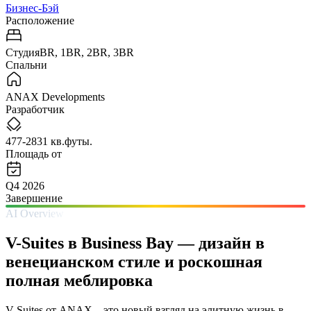
Бизнес-Бэй
Расположение
СтудияBR, 1BR, 2BR, 3BR
Спальни
ANAX Developments
Разработчик
477-2831 кв.футы.
Площадь от
Q4 2026
Завершение
AI Overview
V-Suites в Business Bay — дизайн в
венецианском стиле и роскошная
полная меблировка
V-Suites от ANAX – это новый взгляд на элитную жизнь в