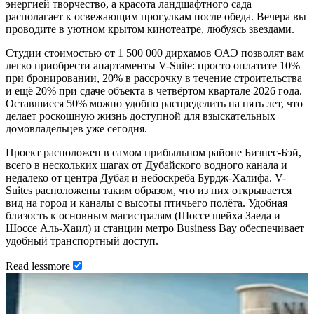
энергией творчество, а красота ландшафтного сада
располагает к освежающим прогулкам после обеда. Вечера вы
проводите в уютном крытом кинотеатре, любуясь звездами.
Студии стоимостью от 1 500 000 дирхамов ОАЭ позволят вам
легко приобрести апартаменты V-Suite: просто оплатите 10%
при бронировании, 20% в рассрочку в течение строительства
и ещё 20% при сдаче объекта в четвёртом квартале 2026 года.
Оставшиеся 50% можно удобно распределить на пять лет, что
делает роскошную жизнь доступной для взыскательных
домовладельцев уже сегодня.
Проект расположен в самом прибыльном районе Бизнес-Бэй,
всего в нескольких шагах от Дубайского водного канала и
недалеко от центра Дубая и небоскреба Бурдж-Халифа. V-
Suites расположены таким образом, что из них открывается
вид на город и каналы с высоты птичьего полёта. Удобная
близость к основным магистралям (Шоссе шейха Заеда и
Шоссе Аль-Хаил) и станции метро Business Bay обеспечивает
удобный транспортный доступ.
Read
less
more