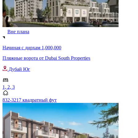
Вне плана
Начиная с
дирхам 1,000,000
Пляжные ворота от Dubai South Properties
Дубай Юг
1, 2, 3
832-3217 квадратный фут