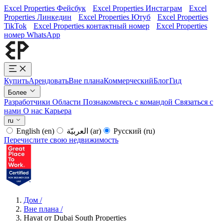
Excel Properties Фейсбук
Excel Properties Инстаграм
Excel
Properties Линкедин
Excel Properties Ютуб
Excel Properties
TikTok
Excel Properties контактный номер
Excel Properties
номер WhatsApp
Купить
Арендовать
Вне плана
Коммерческий
Блог
Гид
Более
Разработчики
Области
Познакомьтесь с командой
Связаться с
нами
О нас
Карьера
ru
English
(en)
العربيّة
(ar)
Русский
(ru)
Перечислите свою недвижимость
Дом
/
Вне плана
/
Hayat от Dubai South Properties