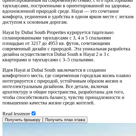
ориентированным на современную семью, с его просторными
таунхаусами, построенными в ориентированной на здоровье,
вдохновленной природой среде. Hayat — это сочетание
комфорта, уединения и удобства в одном ярком месте с легким
доступом к основным дорогам.
Hayat by Dubai South Properties курируется тщательно
спланированными таунхаусами с 3, 4 и 5 спальнями
площадью от 3217 до 4953 кв. футов, сочетающими
современный дизайн с природой. Эта уникальная разработка
дизайна осуществляется Dubai South в Hayat 2 и 3 с
квартирами и таунхаусами с 3–5 спальнями.
Идея Hayat at Dubai South заключается в создании
комфортного места, где современная городская жизнь плавно
интегрируется с природой, устойчивым образом жизни и
интеллектуальным дизайном. Все детали, включая
архитектуру и общие пространства, разработаны для того,
чтобы способствовать балансу, чувству принадлежности и
повышению качества жизни среди жителей.
Read
less
more
Получить брошюру
Получить план этажа