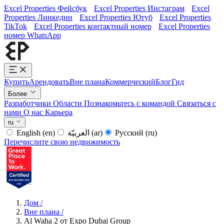
Excel Properties Фейсбук
Excel Properties Инстаграм
Excel
Properties Линкедин
Excel Properties Ютуб
Excel Properties
TikTok
Excel Properties контактный номер
Excel Properties
номер WhatsApp
Купить
Арендовать
Вне плана
Коммерческий
Блог
Гид
Более
Разработчики
Области
Познакомьтесь с командой
Связаться с
нами
О нас
Карьера
ru
English
(en)
العربيّة
(ar)
Русский
(ru)
Перечислите свою недвижимость
Дом
/
Вне плана
/
Al Waha 2 от Expo Dubai Group