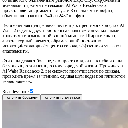
сочетаются с оживленным районом Expo City. Окруженный
зелеными и яркими пейзажами, Al Waha Residences 2
представляет апартаменты с 1, 2 и 3 спальнями и лофты,
обычно площадью от 740 до 2487 кв. футов.
Великолепная центральная лестница в престижных лофтах Al
Waha 2 ведет к двум просторным спальням с двуспальными
кроватями и изысканной ванной комнате. Широкие окна,
архитектурный элемент, обрамляющий постоянно
меняющийся ландшафт центра города, эффектно окутывают
апартаменты.
Эти окна делают больше, чем просто вид, окна в небо и окна в
бесконечную жизненную силу городской жизни. Проживая в
Al Waha Residences 2, вы сможете прогуливаться по сиккам,
проводить время за чтением, слушая шум воды под пятнистой
тенью навесов.
Read
less
more
Получить брошюру
Получить план этажа