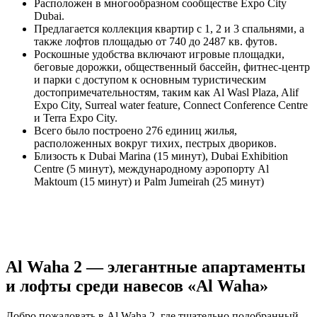
Расположен в многообразном сообществе Expo City
Dubai.
Предлагается коллекция квартир с 1, 2 и 3 спальнями, а
также лофтов площадью от 740 до 2487 кв. футов.
Роскошные удобства включают игровые площадки,
беговые дорожки, общественный бассейн, фитнес-центр
и парки с доступом к основным туристическим
достопримечательностям, таким как Al Wasl Plaza, Alif
Expo City, Surreal water feature, Connect Conference Centre
и Terra Expo City.
Всего было построено 276 единиц жилья,
расположенных вокруг тихих, пестрых двориков.
Близость к Dubai Marina (15 минут), Dubai Exhibition
Centre (5 минут), международному аэропорту Al
Maktoum (15 минут) и Palm Jumeirah (25 минут)
Al Waha 2 — элегантные апартаменты
и лофты среди навесов «Al Waha»
Добро пожаловать в Al Waha 2, где тщательно подобранный