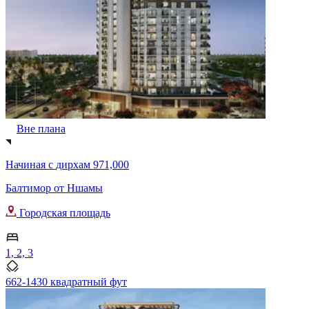
Вне плана
Начиная с
дирхам 971,000
Балтимор от Ншамы
Городская площадь
1, 2, 3
662-1430 квадратный фут