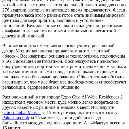
жилой комплекс предлагает уникальный план этажа для своих
276 квартир, которые в настоящее время предлагаются. Фасад
премиум-класса этого района готов стать значимым мировым
центром для мероприятий, выставок и устойчивых
инноваций. Великолепные спальни оснащены встроенными
шкафами, отдельными ванными комнатами и элегантной
деревянной отделкой.
Ванные комнаты имеют мягкое освещение и роскошный
декор. Мозаичная плитка придает комнате элегантный
«блеск». Все квартиры оснащены технологиями, подключены
к 5G с домашней автоматикой. Воспользуйтесь полностью
оборудованным спортивным центром и тренажерным залом, а
также многочисленными городскими парками, игровыми
площадками и беговыми дорожками. Общественные объекты
гарантируют, что у вас будет все необходимое, и способствуют
релаксации, оздоровлению и общению.
Расположенный в пригороде Expo City, Al Waha Residences 2
находится в удобном месте, куда можно легко добраться из
других известных районов и знаковых мест. Исследуйте
район Dubai Marina
за 15 минут езды, окунитесь в красоту
Palm Jumeirah
за 25 минут езды или доберитесь до
ближайшего международного аэропорта Аль-Мактум всего за
15 минут.