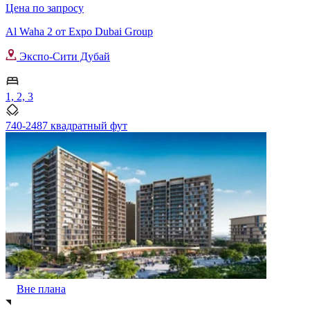
Цена по запросу
Al Waha 2 от Expo Dubai Group
Экспо-Сити Дубай
1, 2, 3
740-2487 квадратный фут
Вне плана