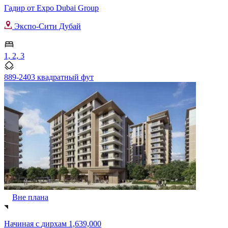
Гадир от Expo Dubai Group
Экспо-Сити Дубай
1, 2, 3
889-2403 квадратный фут
Вне плана
Начиная с
дирхам 1,639,000