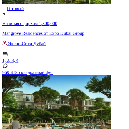
Готовый
Начиная с
дирхам 1,300,000
Mangrove Residences от Expo Dubai Group
Экспо-Сити Дубай
1, 2, 3, 4
969-4185 квадратный фут