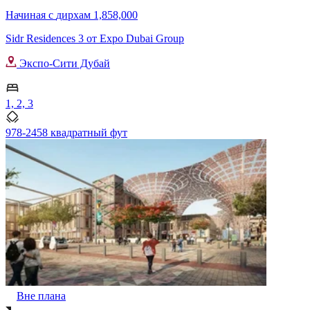
Начиная с
дирхам 1,858,000
Sidr Residences 3 от Expo Dubai Group
Экспо-Сити Дубай
1, 2, 3
978-2458 квадратный фут
Вне плана