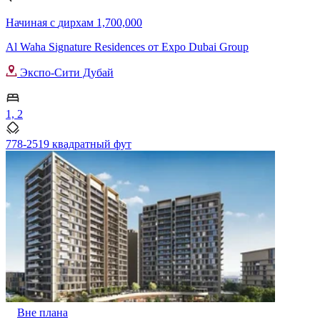
Начиная с
дирхам 1,700,000
Al Waha Signature Residences от Expo Dubai Group
Экспо-Сити Дубай
1, 2
778-2519 квадратный фут
Вне плана