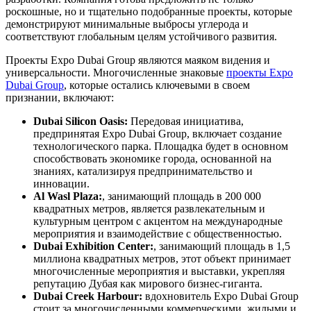
роскошные, но и тщательно подобранные проекты, которые
демонстрируют минимальные выбросы углерода и
соответствуют глобальным целям устойчивого развития.
Проекты Expo Dubai Group являются маяком видения и
универсальности. Многочисленные знаковые
проекты Expo
Dubai Group
, которые остались ключевыми в своем
признании, включают:
Dubai Silicon Oasis:
Передовая инициатива,
предпринятая Expo Dubai Group, включает создание
технологического парка. Площадка будет в основном
способствовать экономике города, основанной на
знаниях, катализируя предпринимательство и
инновации.
Al Wasl Plaza:
, занимающий площадь в 200 000
квадратных метров, является развлекательным и
культурным центром с акцентом на международные
мероприятия и взаимодействие с общественностью.
Dubai Exhibition Center:
, занимающий площадь в 1,5
миллиона квадратных метров, этот объект принимает
многочисленные мероприятия и выставки, укрепляя
репутацию Дубая как мирового бизнес-гиганта.
Dubai Creek Harbour:
вдохновитель Expo Dubai Group
стоит за многочисленными коммерческими, жилыми и