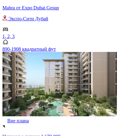
Mahra от Expo Dubai Group
Экспо-Сити Дубай
1, 2, 3
890-1908 квадратный фут
Вне плана