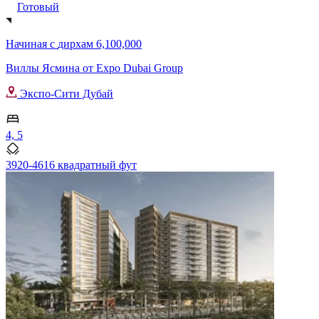
Готовый
Начиная с
дирхам 6,100,000
Виллы Ясмина от Expo Dubai Group
Экспо-Сити Дубай
4, 5
3920-4616 квадратный фут