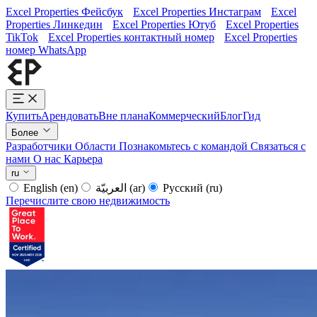
Excel Properties Фейсбук
Excel Properties Инстаграм
Excel
Properties Линкедин
Excel Properties Ютуб
Excel Properties
TikTok
Excel Properties контактный номер
Excel Properties
номер WhatsApp
Купить
Арендовать
Вне плана
Коммерческий
Блог
Гид
Более
Разработчики
Области
Познакомьтесь с командой
Связаться с
нами
О нас
Карьера
ru
English
(en)
العربيّة
(ar)
Русский
(ru)
Перечислите свою недвижимость