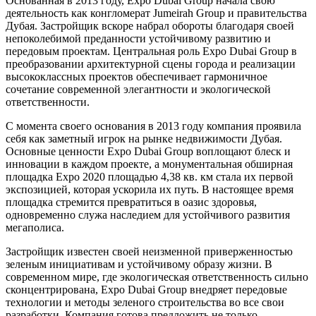
Основанная в 2013 году, Expo Dubai Group начала свою
деятельность как конгломерат Jumeirah Group и правительства
Дубая. Застройщик вскоре набрал обороты благодаря своей
непоколебимой преданности устойчивому развитию и
передовым проектам. Центральная роль Expo Dubai Group в
преобразовании архитектурной сцены города и реализации
высококлассных проектов обеспечивает гармоничное
сочетание современной элегантности и экологической
ответственности.
С момента своего основания в 2013 году компания проявила
себя как заметный игрок на рынке недвижимости Дубая.
Основные ценности Expo Dubai Group воплощают блеск и
инновации в каждом проекте, а монументальная обширная
площадка Expo 2020 площадью 4,38 кв. км стала их первой
экспозицией, которая ускорила их путь. В настоящее время
площадка стремится превратиться в оазис здоровья,
одновременно служа наследием для устойчивого развития
мегаполиса.
Застройщик известен своей неизменной приверженностью
зеленым инициативам и устойчивому образу жизни. В
современном мире, где экологическая ответственность сильно
сконцентрирована, Expo Dubai Group внедряет передовые
технологии и методы зеленого строительства во все свои
разработки. Компания готова предложить не только