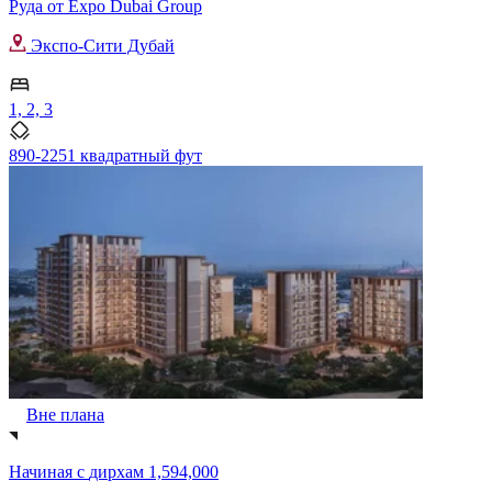
Руда от Expo Dubai Group
Экспо-Сити Дубай
1, 2, 3
890-2251 квадратный фут
Вне плана
Начиная с
дирхам 1,594,000