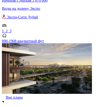
Начиная с
дирхам 1,670,000
Виды на долину Экспо
Экспо-Сити Дубай
1, 2, 3
890-1908 квадратный фут
Вне плана