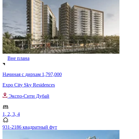
Вне плана
Начиная с
дирхам 1,797,000
Expo City Sky Residences
Экспо-Сити Дубай
1, 2, 3, 4
931-2186 квадратный фут