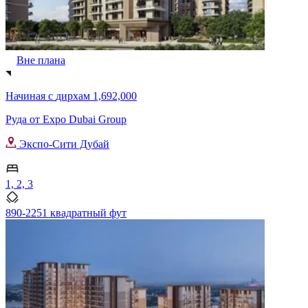
Вне плана
Начиная с
дирхам 1,692,000
Руда от Expo Dubai Group
Экспо-Сити Дубай
1, 2, 3
890-2251 квадратный фут