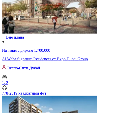
Вне плана
Начиная с
дирхам 1,700,000
Al Waha Signature Residences от Expo Dubai Group
Экспо-Сити Дубай
1, 2
778-2519 квадратный фут