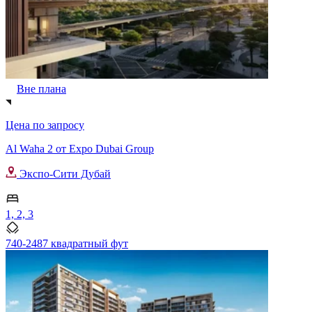
Вне плана
Цена по запросу
Al Waha 2 от Expo Dubai Group
Экспо-Сити Дубай
1, 2, 3
740-2487 квадратный фут