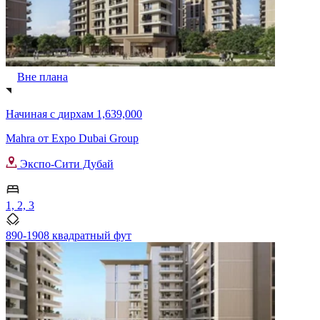
Вне плана
Начиная с
дирхам 1,639,000
Mahra от Expo Dubai Group
Экспо-Сити Дубай
1, 2, 3
890-1908 квадратный фут