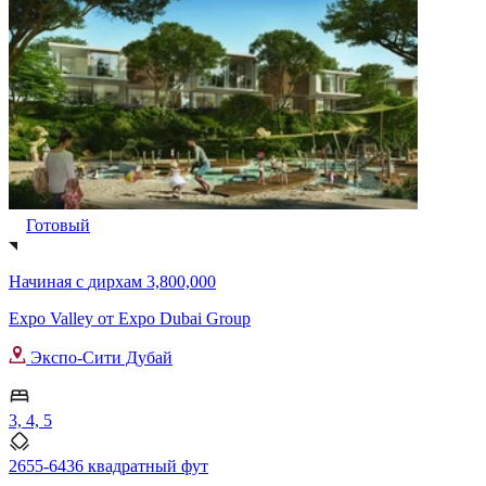
Готовый
Начиная с
дирхам 3,800,000
Expo Valley от Expo Dubai Group
Экспо-Сити Дубай
3, 4, 5
2655-6436 квадратный фут