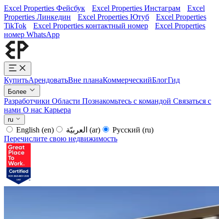
Excel Properties Фейсбук
Excel Properties Инстаграм
Excel
Properties Линкедин
Excel Properties Ютуб
Excel Properties
TikTok
Excel Properties контактный номер
Excel Properties
номер WhatsApp
Купить
Арендовать
Вне плана
Коммерческий
Блог
Гид
Более
Разработчики
Области
Познакомьтесь с командой
Связаться с
нами
О нас
Карьера
ru
English
(en)
العربيّة
(ar)
Русский
(ru)
Перечислите свою недвижимость