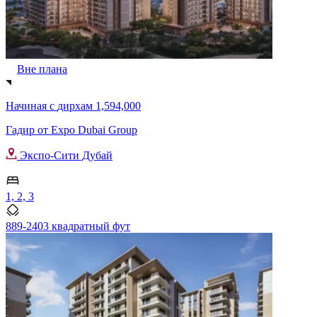
Вне плана
Начиная с
дирхам 1,594,000
Гадир от Expo Dubai Group
Экспо-Сити Дубай
1, 2, 3
889-2403 квадратный фут