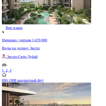
Вне плана
Начиная с
дирхам 1,670,000
Виды на долину Экспо
Экспо-Сити Дубай
1, 2, 3
890-1908 квадратный фут