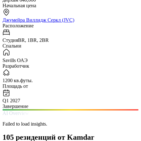
Начальная цена
Джумейра Виллидж Серкл (JVC)
Расположение
СтудияBR, 1BR, 2BR
Спальни
Savills ОАЭ
Разработчик
1200 кв.футы.
Площадь от
Q1 2027
Завершение
AI Overview
Failed to load insights.
105 резиденций от Kamdar