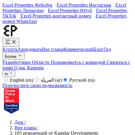
Excel Properties Фейсбук
Excel Properties Инстаграм
Excel
Properties Линкедин
Excel Properties Ютуб
Excel Properties
TikTok
Excel Properties контактный номер
Excel Properties
номер WhatsApp
Купить
Арендовать
Вне плана
Коммерческий
Блог
Гид
Более
Разработчики
Области
Познакомьтесь с командой
Связаться с
нами
О нас
Карьера
ru
English
(en)
العربيّة
(ar)
Русский
(ru)
Перечислите свою недвижимость
Дом
/
Вне плана
/
105 резиденций от Kamdar Developments