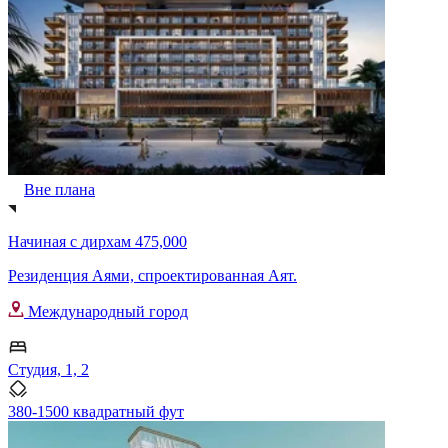
Вне плана
Начиная с
дирхам 475,000
Резиденция Аями, спроектированная Аят.
Международный город
Студия, 1, 2
380-1500 квадратный фут