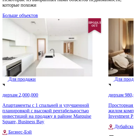
которые похожи
Больше объектов
ПРОДАЛ
OUT
Для продажи
Для прод
дирхам 2,000,000
дирхам 980,0
Апартаменты с 1 спальней и улучшенной
Просторная к
планировкой с высокой рентабельностью
жилом компле
инвестиций на продажу в районе Marquise
Investment Pa
Square, Business Bay
Дубайский
Бизнес-Бэй