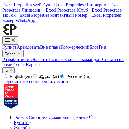
Excel Properties Фейсбук
Excel Properties Инстаграм
Excel
Properties Линкедин
Excel Properties Ютуб
Excel Properties
TikTok
Excel Properties контактный номер
Excel Properties
номер WhatsApp
Купить
Арендовать
Вне плана
Коммерческий
Блог
Гид
Более
Разработчики
Области
Познакомьтесь с командой
Связаться с
нами
О нас
Карьера
ru
English
(en)
العربيّة
(ar)
Русский
(ru)
Перечислите свою недвижимость
Эксель Свойства Домашняя страница
›
Купить
›
Жилой
›