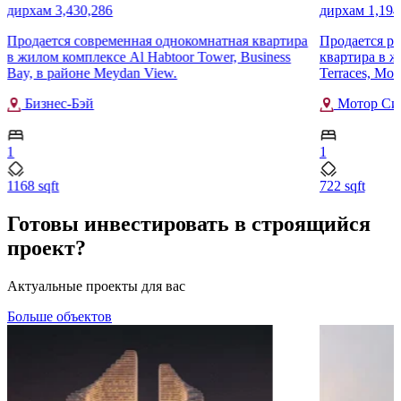
дирхам 3,430,286
дирхам 1,194
Продается современная однокомнатная квартира
Продается ро
в жилом комплексе Al Habtoor Tower, Business
квартира в ж
Bay, в районе Meydan View.
Terraces, Moto
Бизнес-Бэй
Мотор Си
1
1
1168 sqft
722 sqft
Готовы инвестировать в строящийся
проект?
Актуальные проекты для вас
Больше объектов