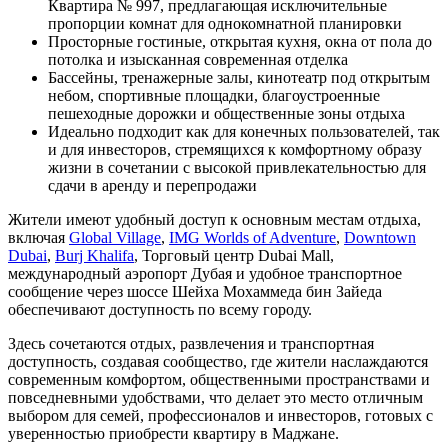
Квартира № 997, предлагающая исключительные
пропорции комнат для однокомнатной планировки
Просторные гостиные, открытая кухня, окна от пола до
потолка и изысканная современная отделка
Бассейны, тренажерные залы, кинотеатр под открытым
небом, спортивные площадки, благоустроенные
пешеходные дорожки и общественные зоны отдыха
Идеально подходит как для конечных пользователей, так
и для инвесторов, стремящихся к комфортному образу
жизни в сочетании с высокой привлекательностью для
сдачи в аренду и перепродажи
Жители имеют удобный доступ к основным местам отдыха,
включая
Global Village
,
IMG Worlds of Adventure
,
Downtown
Dubai
,
Burj Khalifa
, Торговый центр Dubai Mall,
международный аэропорт Дубая и удобное транспортное
сообщение через шоссе Шейха Мохаммеда бин Зайеда
обеспечивают доступность по всему городу.
Здесь сочетаются отдых, развлечения и транспортная
доступность, создавая сообщество, где жители наслаждаются
современным комфортом, общественными пространствами и
повседневными удобствами, что делает это место отличным
выбором для семей, профессионалов и инвесторов, готовых с
уверенностью приобрести квартиру в Маджане.