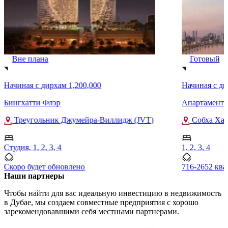
Вне плана
Готовый
Начиная с
дирхам 1,200,000
Начиная с
ди
Бингхатти Флэр
Апартаменты
Треугольник Джумейра-Виллидж (JVT)
Собха Хар
Студия, 1, 2, 3, 4
1, 2, 3, 4
Скоро будет обновлено
716-2652 кв
Наши партнеры
Чтобы найти для вас идеальную инвестицию в недвижимость
в Дубае, мы создаем совместные предприятия с хорошо
зарекомендовавшими себя местными партнерами.