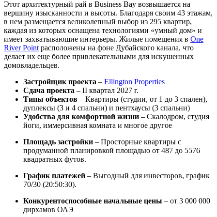
Этот архитектурный рай в Business Bay возвышается на
вершину изысканности и высоты. Благодаря своим 43 этажам,
в нем размещается великолепный выбор из 295 квартир,
каждая из которых оснащена технологиями «умный дом» и
имеет захватывающие интерьеры. Жилые помещения в
One
River Point
расположены на фоне Дубайского канала, что
делает их еще более привлекательными для искушенных
домовладельцев.
Застройщик проекта
–
Ellington Properties
Сдача проекта
– II квартал 2027 г.
Типы объектов
– Квартиры (студии, от 1 до 3 спален),
дуплексы (3 и 4 спальни) и пентхаусы (3 спальни)
Удобства для комфортной жизни
– Скалодром, студия
йоги, иммерсивная комната и многое другое
Площадь застройки
– Просторные квартиры с
продуманной планировкой площадью от 487 до 5576
квадратных футов.
График платежей
– Выгодный для инвесторов, график
70/30 (20:50:30).
Конкурентоспособные начальные цены
– от 3 000 000
дирхамов ОАЭ