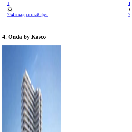
1
1
754 квадратный фут
7
4. Onda by Kasco