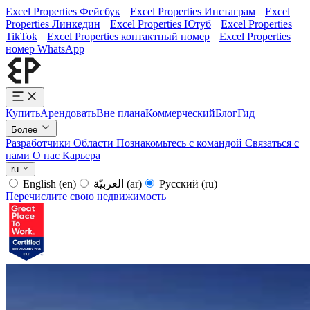
Excel Properties Фейсбук
Excel Properties Инстаграм
Excel
Properties Линкедин
Excel Properties Ютуб
Excel Properties
TikTok
Excel Properties контактный номер
Excel Properties
номер WhatsApp
Купить
Арендовать
Вне плана
Коммерческий
Блог
Гид
Более
Разработчики
Области
Познакомьтесь с командой
Связаться с
нами
О нас
Карьера
ru
English
(en)
العربيّة
(ar)
Русский
(ru)
Перечислите свою недвижимость