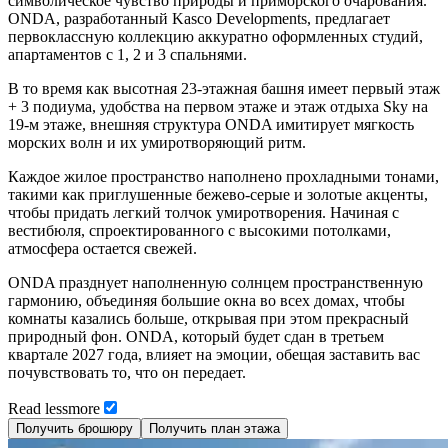
символическое чувство природы и приморского очарования.
ONDA, разработанный Kasco Developments, предлагает
первоклассную коллекцию аккуратно оформленных студий,
апартаментов с 1, 2 и 3 спальнями.
В то время как высотная 23-этажная башня имеет первый этаж
+ 3 подиума, удобства на первом этаже и этаж отдыха Sky на
19-м этаже, внешняя структура ONDA имитирует мягкость
морских волн и их умиротворяющий ритм.
Каждое жилое пространство наполнено прохладными тонами,
такими как приглушенные бежево-серые и золотые акценты,
чтобы придать легкий толчок умиротворения. Начиная с
вестибюля, спроектированного с высокими потолками,
атмосфера остается свежей.
ONDA празднует наполненную солнцем пространственную
гармонию, объединяя большие окна во всех домах, чтобы
комнаты казались больше, открывая при этом прекрасный
природный фон. ONDA, который будет сдан в третьем
квартале 2027 года, влияет на эмоции, обещая заставить вас
почувствовать то, что он передает.
Read
less
more
Получить брошюру
Получить план этажа