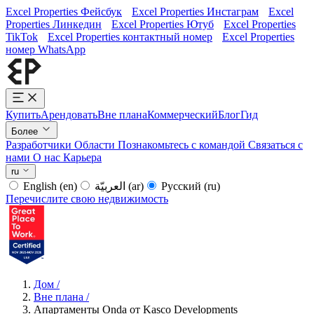
Excel Properties Фейсбук
Excel Properties Инстаграм
Excel
Properties Линкедин
Excel Properties Ютуб
Excel Properties
TikTok
Excel Properties контактный номер
Excel Properties
номер WhatsApp
Купить
Арендовать
Вне плана
Коммерческий
Блог
Гид
Более
Разработчики
Области
Познакомьтесь с командой
Связаться с
нами
О нас
Карьера
ru
English
(en)
العربيّة
(ar)
Русский
(ru)
Перечислите свою недвижимость
Дом
/
Вне плана
/
Апартаменты Onda от Kasco Developments