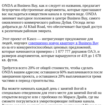
ONDA at Business Bay, как и следует из названия, предлагает
безупречно обустроенные апартаменты, которые приглашают
вас насладиться изяществом канала в лучшем виде. ONDA
занимает выгодное положение в центре Business Bay, самого
оживленного коммерческого района Дубая. Отсюда легко
добраться до Al Khail Road, что обеспечивает быстрый доступ
к различным районам эмирата.
Этот проект от Kasco — интригующее предложение для
людей, ищущих
совершенно новую квартиру в Business Bay
из-за его конкурентоспособных ценовых предложений,
которые начинаются примерно с 1 077 777 дирхамов ОАЭ, и
размеров апартаментов, которые варьируются от 419 до 1 678
кв. футов.
Требуется всего 20% от общей стоимости, чтобы сделать
ONDA вашим адресом; оставшиеся 60% выплачиваются после
завершения проекта, а оставшиеся 20% выплачиваются тремя
частями в период строительства.
Вы можете начинать каждый день с занятий йогой в
специально отведенном для этого месте для занятий йогой на
открытом воздухе или с пробежки по Мараси Драйв, где вы
сможете погрузиться в умиротворяющие пейзажи канала.