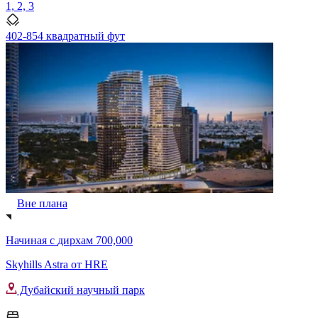
1, 2, 3
402-854 квадратный фут
Вне плана
Начиная с
дирхам 700,000
Skyhills Astra от HRE
Дубайский научный парк