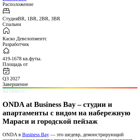
Расположение
СтудияBR, 1BR, 2BR, 3BR
Спальни
Каско Девелопментс
Разработчик
419-1678 кв.футы.
Площадь от
Q3 2027
Завершение
AI Overview
ONDA at Business Bay – студии и
апартаменты с видом на набережную
Мараси и городской пейзаж
ONDA в
Business Bay
— это шедевр, демонстрирующий