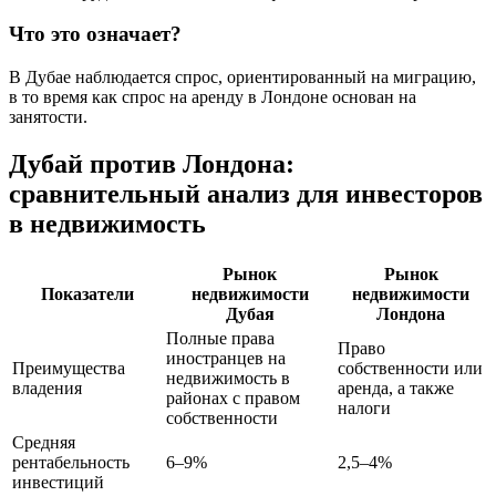
Что это означает?
В Дубае наблюдается спрос, ориентированный на миграцию,
в то время как спрос на аренду в Лондоне основан на
занятости.
Дубай против Лондона:
сравнительный анализ для инвесторов
в недвижимость
Рынок
Рынок
Показатели
недвижимости
недвижимости
Дубая
Лондона
Полные права
Право
иностранцев на
Преимущества
собственности или
недвижимость в
владения
аренда, а также
районах с правом
налоги
собственности
Средняя
рентабельность
6–9%
2,5–4%
инвестиций