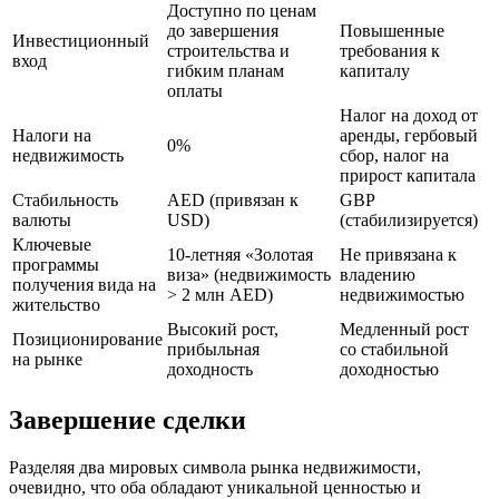
Доступно по ценам
до завершения
Повышенные
Инвестиционный
строительства и
требования к
вход
гибким планам
капиталу
оплаты
Налог на доход от
Налоги на
аренды, гербовый
0%
недвижимость
сбор, налог на
прирост капитала
Стабильность
AED (привязан к
GBP
валюты
USD)
(стабилизируется)
Ключевые
10-летняя «Золотая
Не привязана к
программы
виза» (недвижимость
владению
получения вида на
> 2 млн AED)
недвижимостью
жительство
Высокий рост,
Медленный рост
Позиционирование
прибыльная
со стабильной
на рынке
доходность
доходностью
Завершение сделки
Разделяя два мировых символа рынка недвижимости,
очевидно, что оба обладают уникальной ценностью и