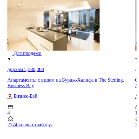
Для продажи
дирхам 5,580,300
д
Апартаменты с видом на Бурдж-Халифа в The Sterling,
С
Business Bay
A
Бизнес-Бэй
4
1
2574 квадратный фут
7