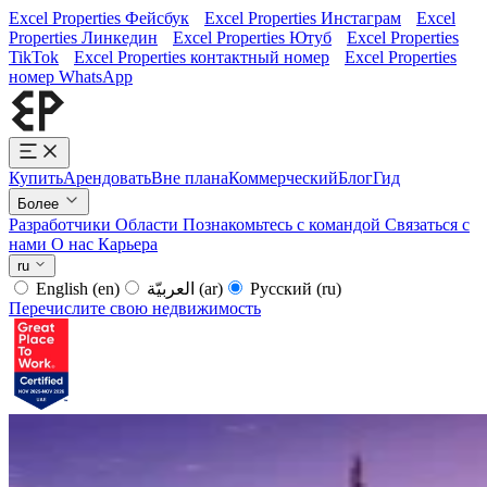
Excel Properties Фейсбук
Excel Properties Инстаграм
Excel
Properties Линкедин
Excel Properties Ютуб
Excel Properties
TikTok
Excel Properties контактный номер
Excel Properties
номер WhatsApp
Купить
Арендовать
Вне плана
Коммерческий
Блог
Гид
Более
Разработчики
Области
Познакомьтесь с командой
Связаться с
нами
О нас
Карьера
ru
English
(en)
العربيّة
(ar)
Русский
(ru)
Перечислите свою недвижимость