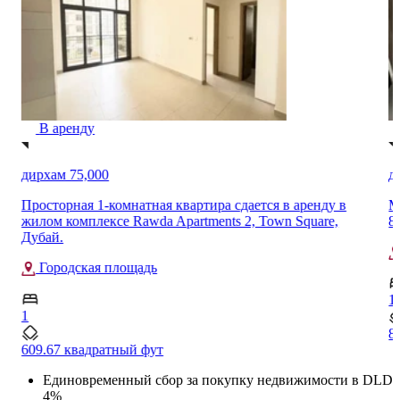
В аренду
дирхам 75,000
д
Просторная 1-комнатная квартира сдается в аренду в
М
жилом комплексе Rawda Apartments 2, Town Square,
8
Дубай.
Городская площадь
1
1
8
609.67 квадратный фут
Единовременный сбор за покупку недвижимости в DLD
4%