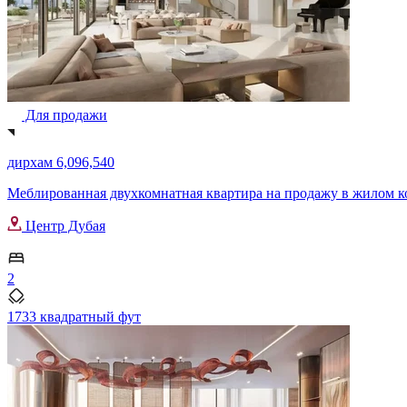
Для продажи
дирхам 6,096,540
Меблированная двухкомнатная квартира на продажу в жилом ком
Центр Дубая
2
1733 квадратный фут