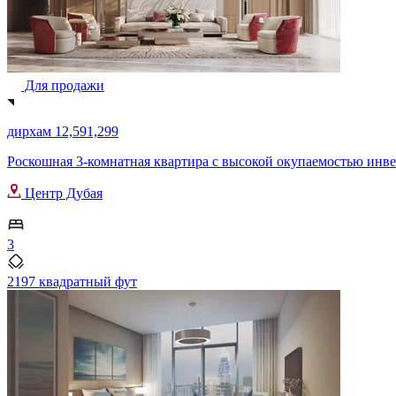
Для продажи
дирхам 12,591,299
Роскошная 3-комнатная квартира с высокой окупаемостью инвес
Центр Дубая
3
2197 квадратный фут