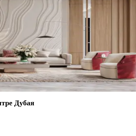
нтре Дубая