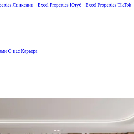
perties Линкедин
Excel Properties Ютуб
Excel Properties TikTok
нами
О нас
Карьера