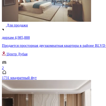
Для продажи
дирхам 4,985,888
Продается просторная двухкомнатная квартира в районе BLVD H
Центр Дубая
2
1731 квадратный фут