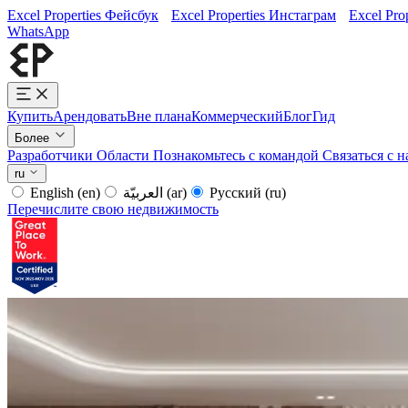
Excel Properties Фейсбук
Excel Properties Инстаграм
Excel Pro
WhatsApp
Купить
Арендовать
Вне плана
Коммерческий
Блог
Гид
Более
Разработчики
Области
Познакомьтесь с командой
Связаться с 
ru
English
(en)
العربيّة
(ar)
Русский
(ru)
Перечислите свою недвижимость