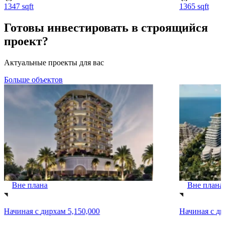
1347 sqft
1365 sqft
Готовы инвестировать в строящийся
проект?
Актуальные проекты для вас
Больше объектов
Вне плана
Вне плана
Начиная с
дирхам 5,150,000
Начиная с
ди