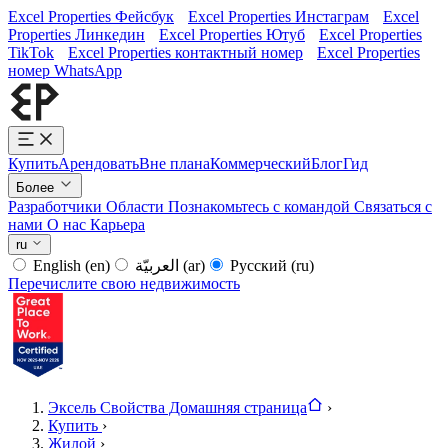
Excel Properties Фейсбук
Excel Properties Инстаграм
Excel
Properties Линкедин
Excel Properties Ютуб
Excel Properties
TikTok
Excel Properties контактный номер
Excel Properties
номер WhatsApp
Купить
Арендовать
Вне плана
Коммерческий
Блог
Гид
Более
Разработчики
Области
Познакомьтесь с командой
Связаться с
нами
О нас
Карьера
ru
English
(en)
العربيّة
(ar)
Русский
(ru)
Перечислите свою недвижимость
Эксель Свойства Домашняя страница
›
Купить
›
Жилой
›