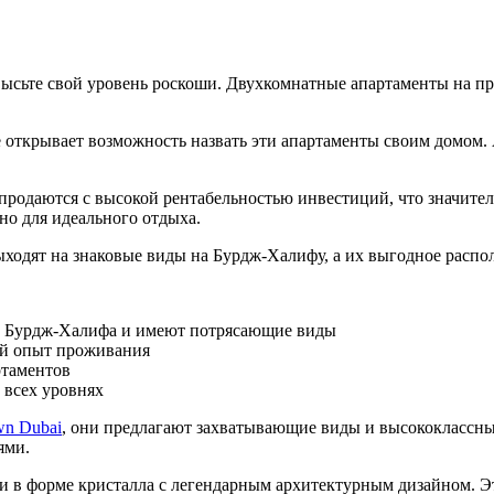
сьте свой уровень роскоши. Двухкомнатные апартаменты на прод
открывает возможность назвать эти апартаменты своим домом.
 продаются с высокой рентабельностью инвестиций, что значите
но для идеального отдыха.
выходят на знаковые виды на Бурдж-Халифу, а их выгодное рас
 на Бурдж-Халифа и имеют потрясающие виды
ый опыт проживания
ртаментов
 всех уровнях
wn Dubai
, они предлагают захватывающие виды и высококлассный 
ями.
бами в форме кристалла с легендарным архитектурным дизайном. 