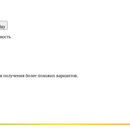
йду
мость
ля получения более похожих вариантов.