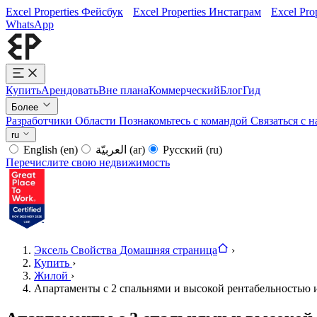
Excel Properties Фейсбук
Excel Properties Инстаграм
Excel Pro
WhatsApp
Купить
Арендовать
Вне плана
Коммерческий
Блог
Гид
Более
Разработчики
Области
Познакомьтесь с командой
Связаться с 
ru
English
(en)
العربيّة
(ar)
Русский
(ru)
Перечислите свою недвижимость
Эксель Свойства Домашняя страница
›
Купить
›
Жилой
›
Апартаменты с 2 спальнями и высокой рентабельностью и