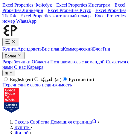
Excel Properties Фейсбук
Excel Properties Инстаграм
Excel
Properties Линкедин
Excel Properties Ютуб
Excel Properties
TikTok
Excel Properties контактный номер
Excel Properties
номер WhatsApp
Купить
Арендовать
Вне плана
Коммерческий
Блог
Гид
Более
Разработчики
Области
Познакомьтесь с командой
Связаться с
нами
О нас
Карьера
ru
English
(en)
العربيّة
(ar)
Русский
(ru)
Перечислите свою недвижимость
Эксель Свойства Домашняя страница
›
Купить
›
Жилой
›