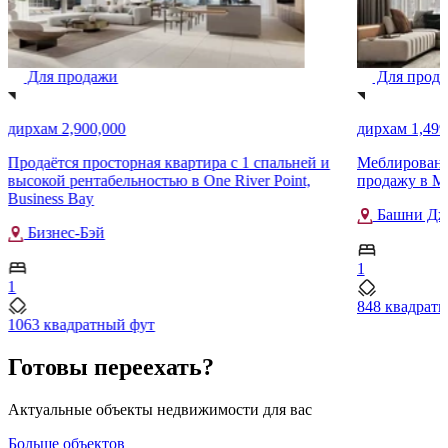
Для продажи
Для прод
дирхам 2,900,000
дирхам 1,499
Продаётся просторная квартира с 1 спальней и
Меблированна
высокой рентабельностью в One River Point,
продажу в M
Business Bay
Башни Джу
Бизнес-Бэй
1
1
848 квадрат
1063 квадратный фут
Готовы переехать?
Актуальные объекты недвижимости для вас
Больше объектов