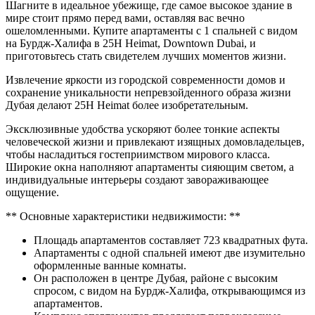
Шагните в идеальное убежище, где самое высокое здание в
мире стоит прямо перед вами, оставляя вас вечно
ошеломленными. Купите апартаменты с 1 спальней с видом
на Бурдж-Халифа в 25H Heimat, Downtown Dubai, и
приготовьтесь стать свидетелем лучших моментов жизни.
Извлечение яркости из городской современности домов и
сохранение уникальности непревзойденного образа жизни
Дубая делают 25H Heimat более изобретательным.
Эксклюзивные удобства ускоряют более тонкие аспекты
человеческой жизни и привлекают изящных домовладельцев,
чтобы насладиться гостеприимством мирового класса.
Широкие окна наполняют апартаменты сияющим светом, а
индивидуальные интерьеры создают завораживающее
ощущение.
** Основные характеристики недвижимости: **
Площадь апартаментов составляет 723 квадратных фута.
Апартаменты с одной спальней имеют две изумительно
оформленные ванные комнаты.
Он расположен в центре Дубая, районе с высоким
спросом, с видом на Бурдж-Халифа, открывающимся из
апартаментов.