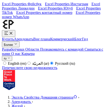
Excel Properties Фейсбук
Excel Properties Инстаграм
Excel
Properties Линкедин
Excel Properties Ютуб
Excel Properties
TikTok
Excel Properties контактный номер
Excel Properties
номер WhatsApp
Купить
Арендовать
Вне плана
Коммерческий
Блог
Гид
Более
Разработчики
Области
Познакомьтесь с командой
Связаться с
нами
О нас
Карьера
ru
English
(en)
العربيّة
(ar)
Русский
(ru)
Перечислите свою недвижимость
Эксель Свойства Домашняя страница
›
Арендовать
›
Жилой
›