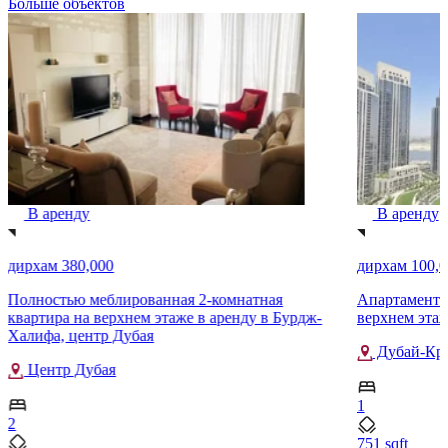
Больше объектов
В аренду
В аренду
дирхам 380,000
дирхам 100,0
Полностью меблированная 2-комнатная
Апартаменты 
квартира на верхнем этаже в аренду в Бурдж-
верхнем этаж
Халифа, центр Дубая
Дубай-Кр
Центр Дубая
1
2
751 sqft