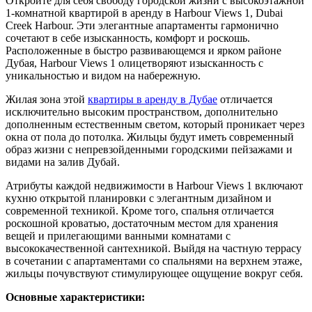
Откройте для себя свободу городской жизни с высокоэтажной
1-комнатной квартирой в аренду в Harbour Views 1, Dubai
Creek Harbour. Эти элегантные апартаменты гармонично
сочетают в себе изысканность, комфорт и роскошь.
Расположенные в быстро развивающемся и ярком районе
Дубая, Harbour Views 1 олицетворяют изысканность с
уникальностью и видом на набережную.
Жилая зона этой
квартиры в аренду в Дубае
отличается
исключительно высоким пространством, дополнительно
дополненным естественным светом, который проникает через
окна от пола до потолка. Жильцы будут иметь современный
образ жизни с непревзойденными городскими пейзажами и
видами на залив Дубай.
Атрибуты каждой недвижимости в Harbour Views 1 включают
кухню открытой планировки с элегантным дизайном и
современной техникой. Кроме того, спальня отличается
роскошной кроватью, достаточным местом для хранения
вещей и прилегающими ванными комнатами с
высококачественной сантехникой. Выйдя на частную террасу
в сочетании с апартаментами со спальнями на верхнем этаже,
жильцы почувствуют стимулирующее ощущение вокруг себя.
Основные характеристики: