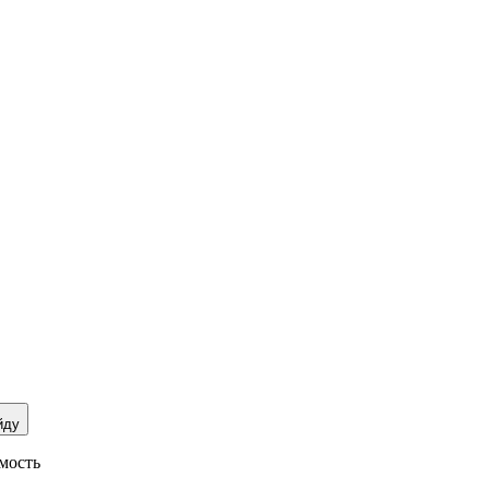
йду
мость