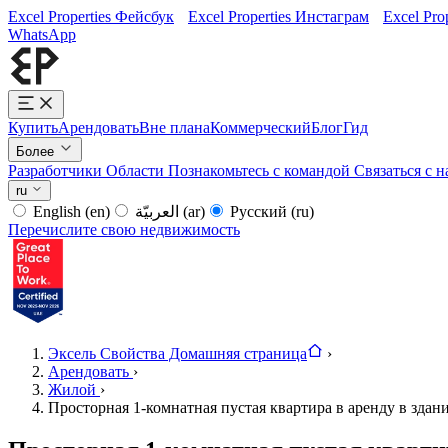
Excel Properties Фейсбук
Excel Properties Инстаграм
Excel Pro
WhatsApp
Купить
Арендовать
Вне плана
Коммерческий
Блог
Гид
Более
Разработчики
Области
Познакомьтесь с командой
Связаться с 
ru
English
(en)
العربيّة
(ar)
Русский
(ru)
Перечислите свою недвижимость
Эксель Свойства Домашняя страница
›
Арендовать
›
Жилой
›
Просторная 1-комнатная пустая квартира в аренду в здани