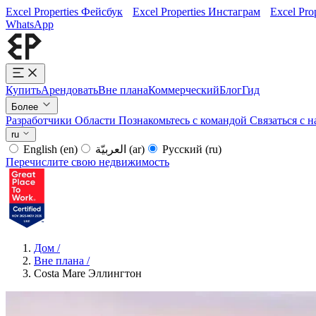
Excel Properties Фейсбук
Excel Properties Инстаграм
Excel Pro
WhatsApp
Купить
Арендовать
Вне плана
Коммерческий
Блог
Гид
Более
Разработчики
Области
Познакомьтесь с командой
Связаться с 
ru
English
(en)
العربيّة
(ar)
Русский
(ru)
Перечислите свою недвижимость
Дом
/
Вне плана
/
Costa Mare Эллингтон