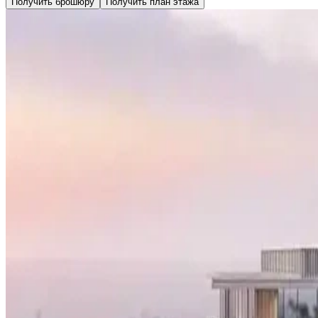
Получить брошюру
Получить план этажа