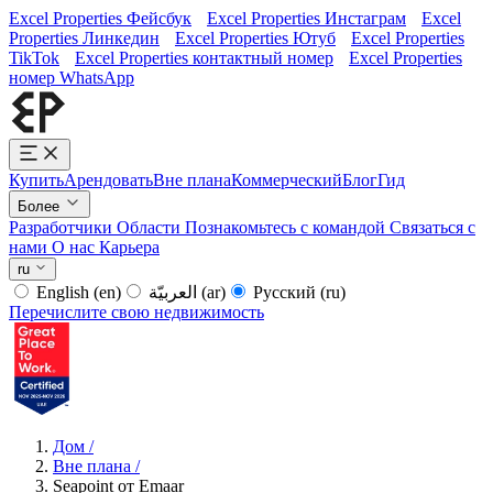
Excel Properties Фейсбук
Excel Properties Инстаграм
Excel
Properties Линкедин
Excel Properties Ютуб
Excel Properties
TikTok
Excel Properties контактный номер
Excel Properties
номер WhatsApp
Купить
Арендовать
Вне плана
Коммерческий
Блог
Гид
Более
Разработчики
Области
Познакомьтесь с командой
Связаться с
нами
О нас
Карьера
ru
English
(en)
العربيّة
(ar)
Русский
(ru)
Перечислите свою недвижимость
Дом
/
Вне плана
/
Seapoint от Emaar