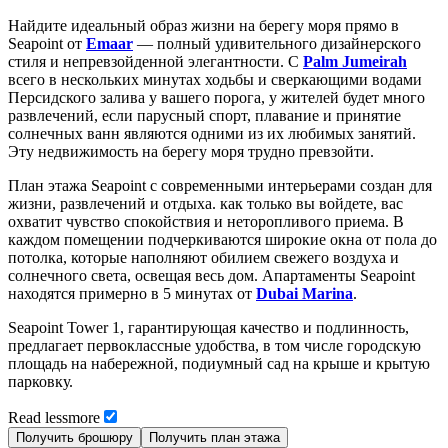
Найдите идеальный образ жизни на берегу моря прямо в
Seapoint от
Emaar
— полный удивительного дизайнерского
стиля и непревзойденной элегантности. С
Palm Jumeirah
всего в нескольких минутах ходьбы и сверкающими водами
Персидского залива у вашего порога, у жителей будет много
развлечений, если парусный спорт, плавание и принятие
солнечных ванн являются одними из их любимых занятий.
Эту недвижимость на берегу моря трудно превзойти.
План этажа Seapoint с современными интерьерами создан для
жизни, развлечений и отдыха. как только вы войдете, вас
охватит чувство спокойствия и неторопливого приема. В
каждом помещении подчеркиваются широкие окна от пола до
потолка, которые наполняют обилием свежего воздуха и
солнечного света, освещая весь дом. Апартаменты Seapoint
находятся примерно в 5 минутах от
Dubai Marina
.
Seapoint Tower 1, гарантирующая качество и подлинность,
предлагает первоклассные удобства, в том числе городскую
площадь на набережной, подиумный сад на крыше и крытую
парковку.
Read
less
more
Получить брошюру
Получить план этажа