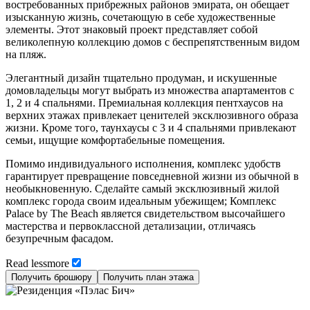
востребованных прибрежных районов эмирата, он обещает
изысканную жизнь, сочетающую в себе художественные
элементы. Этот знаковый проект представляет собой
великолепную коллекцию домов с беспрепятственным видом
на пляж.
Элегантный дизайн тщательно продуман, и искушенные
домовладельцы могут выбрать из множества апартаментов с
1, 2 и 4 спальнями. Премиальная коллекция пентхаусов на
верхних этажах привлекает ценителей эксклюзивного образа
жизни. Кроме того, таунхаусы с 3 и 4 спальнями привлекают
семьи, ищущие комфортабельные помещения.
Помимо индивидуального исполнения, комплекс удобств
гарантирует превращение повседневной жизни из обычной в
необыкновенную. Сделайте самый эксклюзивный жилой
комплекс города своим идеальным убежищем; Комплекс
Palace by The Beach является свидетельством высочайшего
мастерства и первоклассной детализации, отличаясь
безупречным фасадом.
Read
less
more
Получить брошюру
Получить план этажа