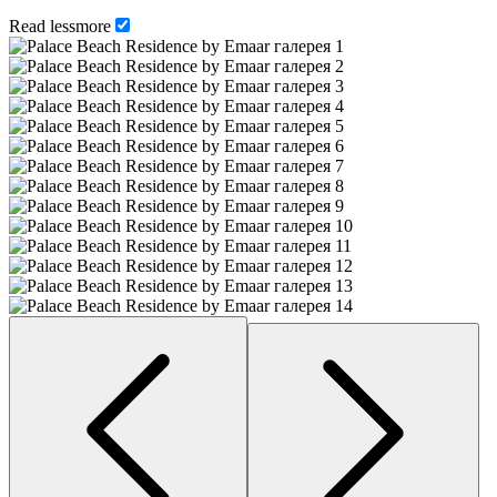
Read
less
more