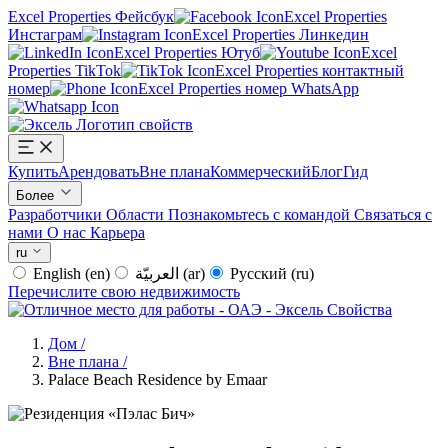
Excel Properties Фейсбук
Excel Properties
Инстаграм
Excel Properties Линкедин
Excel Properties Ютуб
Excel
Properties TikTok
Excel Properties контактный
номер
Excel Properties номер WhatsApp
Купить
Арендовать
Вне плана
Коммерческий
Блог
Гид
Более
Разработчики
Области
Познакомьтесь с командой
Связаться с
нами
О нас
Карьера
ru
English
(en)
العربيّة
(ar)
Русский
(ru)
Перечислите свою недвижимость
Дом
/
Вне плана
/
Palace Beach Residence by Emaar