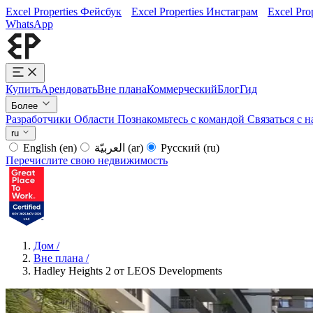
Excel Properties Фейсбук
Excel Properties Инстаграм
Excel Pro
WhatsApp
Купить
Арендовать
Вне плана
Коммерческий
Блог
Гид
Более
Разработчики
Области
Познакомьтесь с командой
Связаться с 
ru
English
(en)
العربيّة
(ar)
Русский
(ru)
Перечислите свою недвижимость
Дом
/
Вне плана
/
Hadley Heights 2 от LEOS Developments