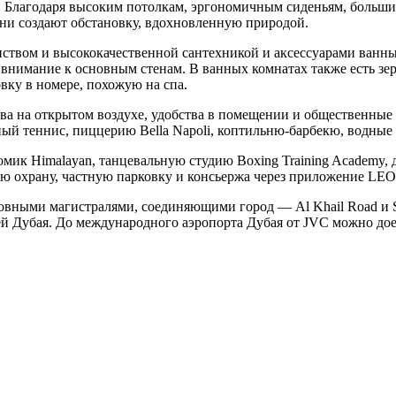
. Благодаря высоким потолкам, эргономичным сиденьям, больши
ни создают обстановку, вдохновленную природой.
нством и высококачественной сантехникой и аксессуарами ван
 внимание к основным стенам. В ванных комнатах также есть з
вку в номере, похожую на спа.
ства на открытом воздухе, удобства в помещении и общественны
ный теннис, пиццерию Bella Napoli, коптильню-барбекю, водные 
ик Himalayan, танцевальную студию Boxing Training Academy, д
ю охрану, частную парковку и консьержа через приложение LEO
сновными магистралями, соединяющими город — Al Khail Road и
й Дубая. До международного аэропорта Дубая от JVC можно доех