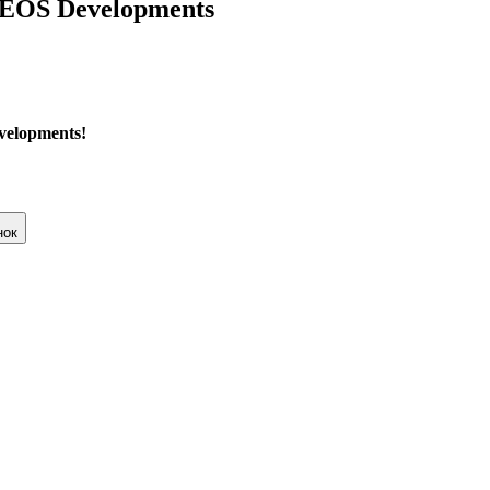
 LEOS Developments
velopments!
нок