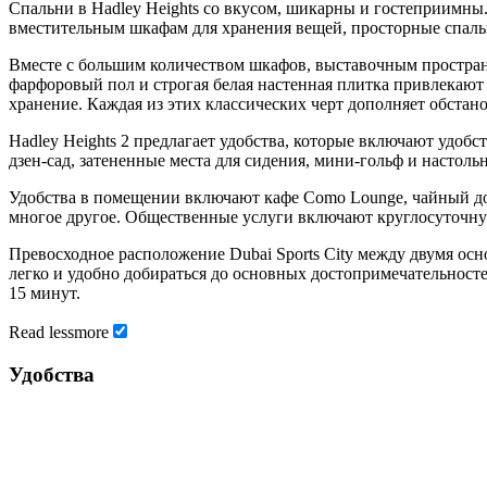
Спальни в Hadley Heights со вкусом, шикарны и гостеприимны
вместительным шкафам для хранения вещей, просторные спаль
Вместе с большим количеством шкафов, выставочным простра
фарфоровый пол и строгая белая настенная плитка привлекают
хранение. Каждая из этих классических черт дополняет обстано
Hadley Heights 2 предлагает удобства, которые включают удоб
дзен-сад, затененные места для сидения, мини-гольф и настоль
Удобства в помещении включают кафе Como Lounge, чайный дом
многое другое. Общественные услуги включают круглосуточну
Превосходное расположение Dubai Sports City между двумя о
легко и удобно добираться до основных достопримечательносте
15 минут.
Read
less
more
Удобства