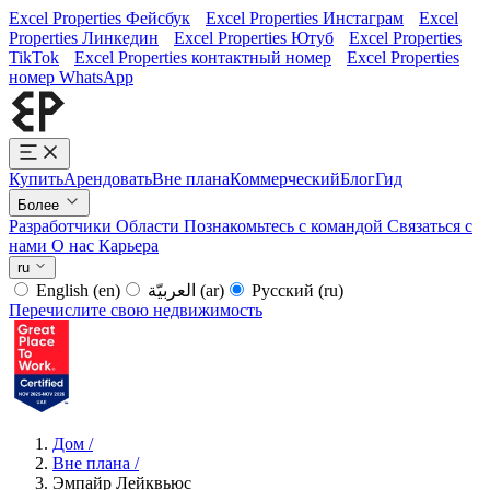
Excel Properties Фейсбук
Excel Properties Инстаграм
Excel
Properties Линкедин
Excel Properties Ютуб
Excel Properties
TikTok
Excel Properties контактный номер
Excel Properties
номер WhatsApp
Купить
Арендовать
Вне плана
Коммерческий
Блог
Гид
Более
Разработчики
Области
Познакомьтесь с командой
Связаться с
нами
О нас
Карьера
ru
English
(en)
العربيّة
(ar)
Русский
(ru)
Перечислите свою недвижимость
Дом
/
Вне плана
/
Эмпайр Лейквьюс