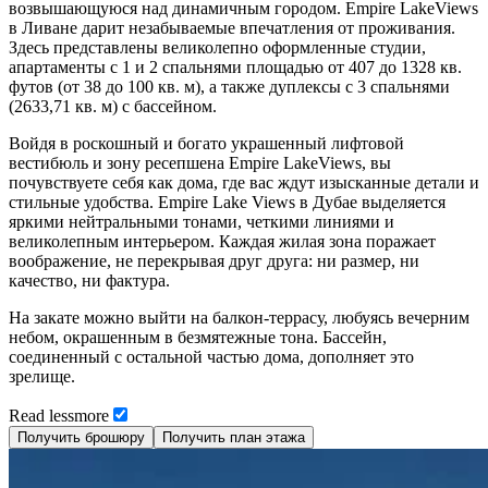
возвышающуюся над динамичным городом. Empire LakeViews
в Ливане дарит незабываемые впечатления от проживания.
Здесь представлены великолепно оформленные студии,
апартаменты с 1 и 2 спальнями площадью от 407 до 1328 кв.
футов (от 38 до 100 кв. м), а также дуплексы с 3 спальнями
(2633,71 кв. м) с бассейном.
Войдя в роскошный и богато украшенный лифтовой
вестибюль и зону ресепшена Empire LakeViews, вы
почувствуете себя как дома, где вас ждут изысканные детали и
стильные удобства. Empire Lake Views в Дубае выделяется
яркими нейтральными тонами, четкими линиями и
великолепным интерьером. Каждая жилая зона поражает
воображение, не перекрывая друг друга: ни размер, ни
качество, ни фактура.
На закате можно выйти на балкон-террасу, любуясь вечерним
небом, окрашенным в безмятежные тона. Бассейн,
соединенный с остальной частью дома, дополняет это
зрелище.
Read
less
more
Получить брошюру
Получить план этажа