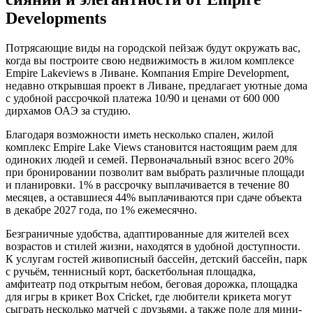
Developments
Потрясающие виды на городской пейзаж будут окружать вас,
когда вы построите свою недвижимость в жилом комплексе
Empire Lakeviews в Ливане. Компания Empire Development,
недавно открывшая проект в Ливане, предлагает уютные дома
с удобной рассрочкой платежа 10/90 и ценами от 600 000
дирхамов ОАЭ за студию.
Благодаря возможности иметь несколько спален, жилой
комплекс Empire Lake Views становится настоящим раем для
одиноких людей и семей. Первоначальный взнос всего 20%
при бронировании позволит вам выбрать различные площади
и планировки. 1% в рассрочку выплачивается в течение 80
месяцев, а оставшиеся 44% выплачиваются при сдаче объекта
в декабре 2027 года, по 1% ежемесячно.
Безграничные удобства, адаптированные для жителей всех
возрастов и стилей жизни, находятся в удобной доступности.
К услугам гостей живописный бассейн, детский бассейн, парк
с ручьём, теннисный корт, баскетбольная площадка,
амфитеатр под открытым небом, беговая дорожка, площадка
для игры в крикет Box Cricket, где любители крикета могут
сыграть несколько матчей с друзьями, а также поле для мини-