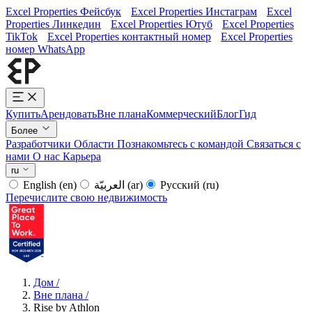
Excel Properties Фейсбук
Excel Properties Инстаграм
Excel
Properties Линкедин
Excel Properties Ютуб
Excel Properties
TikTok
Excel Properties контактный номер
Excel Properties
номер WhatsApp
Купить
Арендовать
Вне плана
Коммерческий
Блог
Гид
Более
Разработчики
Области
Познакомьтесь с командой
Связаться с
нами
О нас
Карьера
ru
English
(en)
العربيّة
(ar)
Русский
(ru)
Перечислите свою недвижимость
Дом
/
Вне плана
/
Rise by Athlon