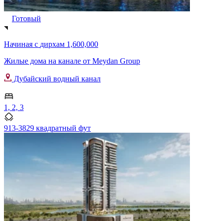
Готовый
Начиная с
дирхам 1,600,000
Жилые дома на канале от Meydan Group
Дубайский водный канал
1, 2, 3
913-3829 квадратный фут