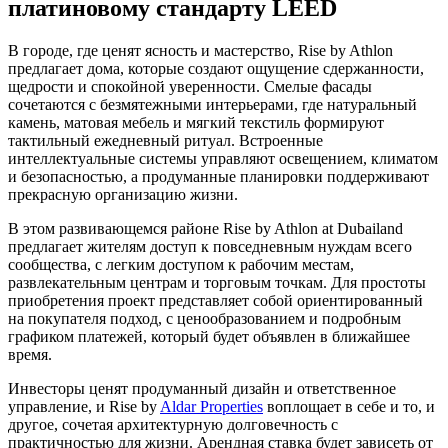
платиновому стандарту LEED
В городе, где ценят ясность и мастерство, Rise by Athlon
предлагает дома, которые создают ощущение сдержанности,
щедрости и спокойной уверенности. Смелые фасады
сочетаются с безмятежными интерьерами, где натуральный
камень, матовая мебель и мягкий текстиль формируют
тактильный ежедневный ритуал. Встроенные
интеллектуальные системы управляют освещением, климатом
и безопасностью, а продуманные планировки поддерживают
прекрасную организацию жизни.
В этом развивающемся районе Rise by Athlon at Dubailand
предлагает жителям доступ к повседневным нуждам всего
сообщества, с легким доступом к рабочим местам,
развлекательным центрам и торговым точкам. Для простоты
приобретения проект представляет собой ориентированный
на покупателя подход, с ценообразованием и подробным
графиком платежей, который будет объявлен в ближайшее
время.
Инвесторы ценят продуманный дизайн и ответственное
управление, и Rise by
Aldar Properties
воплощает в себе и то, и
другое, сочетая архитектурную долговечность с
практичностью для жизни. Арендная ставка будет зависеть от