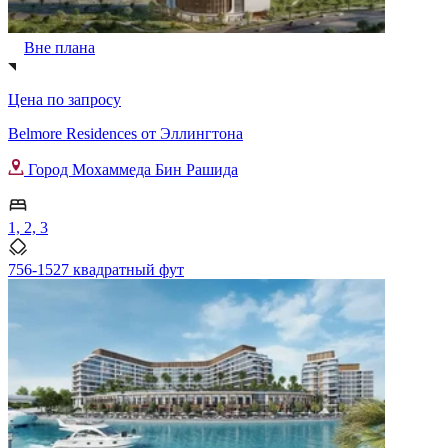
Вне плана
Цена по запросу
Belmore Residences от Эллингтона
Город Мохаммеда Бин Рашида
1, 2, 3
756-1527 квадратный фут