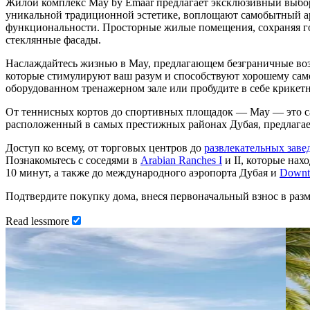
Жилой комплекс May by Emaar предлагает эксклюзивный выбор 
уникальной традиционной эстетике, воплощают самобытный ара
функциональности. Просторные жилые помещения, сохраняя г
стеклянные фасады.
Наслаждайтесь жизнью в May, предлагающем безграничные во
которые стимулируют ваш разум и способствуют хорошему сам
оборудованном тренажерном зале или пробудите в себе крикетн
От теннисных кортов до спортивных площадок — May — это са
расположенный в самых престижных районах Дубая, предлагает
Доступ ко всему, от торговых центров до
развлекательных заве
Познакомьтесь с соседями в
Arabian Ranches I
и II, которые нах
10 минут, а также до международного аэропорта Дубая и
Downt
Подтвердите покупку дома, внеся первоначальный взнос в раз
Read
less
more