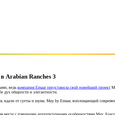
 Arabian Ranches 3
ами, ведь
компания Emaar представила свой новейший проект
Ma
е дух общности и элегантности.
ая, вдали от суеты и шума. May by Emaar, воплощающий совреме
ном месте с изящными архитектурными особенностями May. Благ