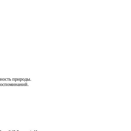
нность природы.
 воспоминаний.