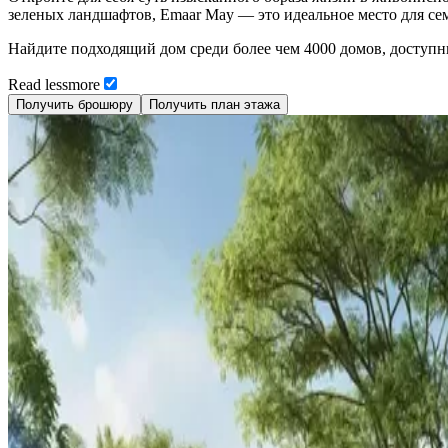
зеленых ландшафтов, Emaar May — это идеальное место для с
Найдите подходящий дом среди более чем 4000 домов, доступных
Read
less
more
Получить брошюру
Получить план этажа