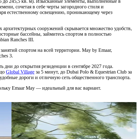
 до 245,5 кв. м). Изысканные элементы, выполненные в
ени, сочетая в себе черты загородного стиля и
аря естественному освещению, проникающему через
х архитектурных сооружений скрывается множество удобств,
осторные бассейны, займитесь спортом в полностью
an Ranches III.
анятий спортом на всей территории. May by Emaar,
hes 3.
ать дни до открытия резиденции в сентябре 2027 года.
 до
Global Village
за 5 минут, до Dubai Polo & Equestrian Club за
ет удобные дороги и отличную сеть общественного транспорта.
ольку Emaar May — идеальный для вас вариант.