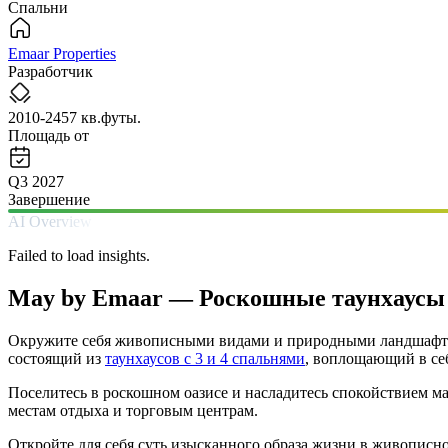
Спальни
Emaar Properties
Разработчик
2010-2457 кв.футы.
Площадь от
Q3 2027
Завершение
AI Overview
Failed to load insights.
May by Emaar — Роскошные таунхаусы в
Окружите себя живописными видами и природными ландшафт
состоящий из
таунхаусов с 3 и 4 спальнями
, воплощающий в себ
Поселитесь в роскошном оазисе и насладитесь спокойствием м
местам отдыха и торговым центрам.
Откройте для себя суть изысканного образа жизни в живопис