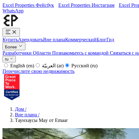
Excel Properties Фейсбук
Excel Properties Инстаграм
Excel Pro
WhatsApp
Купить
Арендовать
Вне плана
Коммерческий
Блог
Гид
Более
Разработчики
Области
Познакомьтесь с командой
Связаться с 
ru
English
(en)
العربيّة
(ar)
Русский
(ru)
Перечислите свою недвижимость
Дом
/
Вне плана
/
Таунхаусы May от Emaar