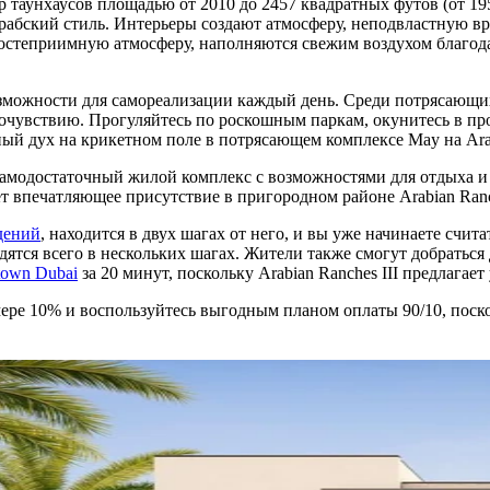
таунхаусов площадью от 2010 до 2457 квадратных футов (от 195
бский стиль. Интерьеры создают атмосферу, неподвластную врем
остеприимную атмосферу, наполняются свежим воздухом благод
зможности для самореализации каждый день. Среди потрясающи
очувствию. Прогуляйтесь по роскошным паркам, окунитесь в пр
ый дух на крикетном поле в потрясающем комплексе May на Arabi
модостаточный жилой комплекс с возможностями для отдыха и з
 впечатляющее присутствие в пригородном районе Arabian Ranc
дений
, находится в двух шагах от него, и вы уже начинаете счит
одятся всего в нескольких шагах. Жители также смогут добраться
own Dubai
за 20 минут, поскольку Arabian Ranches III предлага
мере 10% и воспользуйтесь выгодным планом оплаты 90/10, поск