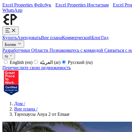
Excel Properties Фейсбук
Excel Properties Инстаграм
Excel Pro
WhatsApp
Купить
Арендовать
Вне плана
Коммерческий
Блог
Гид
Более
Разработчики
Области
Познакомьтесь с командой
Связаться с 
ru
English
(en)
العربيّة
(ar)
Русский
(ru)
Перечислите свою недвижимость
Дом
/
Вне плана
/
Таунхаусы Anya 2 от Emaar