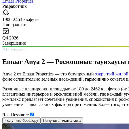
Emaar Properties
Разработчик
1900-2463 кв.футы.
Площадь от
Q4 2026
Завершение
AI Overview
Emaar Anya 2 — Роскошные таунхаусы в
Anya 2 от Emaar Properties — это безупречный
закрытый жилой
фоне ослепительно зелёных насаждений, гармонично сочетая и
Различные планировки площадью от 180 до 2462 кв. футов (от 
элегантных интерьеров и эксклюзивной мебели, где каждый уг
комплекс предлагает сочетание уединения, спокойствия и роск
увлечение — два главных фактора притяжения. Более того, этот
Read
less
more
Получить брошюру
Получить план этажа