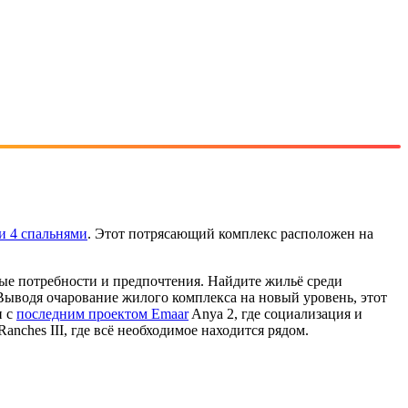
 и 4 спальнями
. Этот потрясающий комплекс расположен на
бые потребности и предпочтения. Найдите жильё среди
Выводя очарование жилого комплекса на новый уровень, этот
и с
последним проектом Emaar
Anya 2, где социализация и
nches III, где всё необходимое находится рядом.