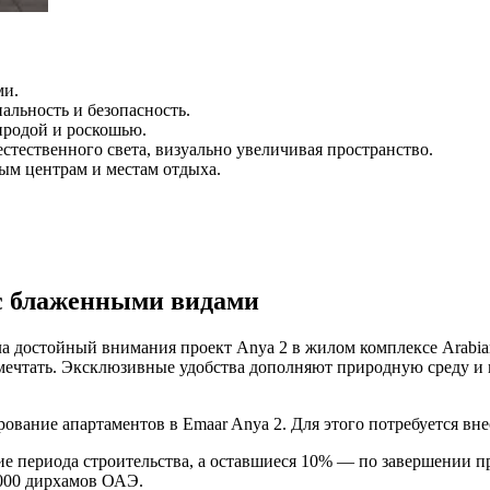
ми.
льность и безопасность.
иродой и роскошью.
тественного света, визуально увеличивая пространство.
ым центрам и местам отдыха.
 с блаженными видами
а достойный внимания проект Anya 2 в жилом комплексе Arabian
 мечтать. Эксклюзивные удобства дополняют природную среду и
вание апартаментов в Emaar Anya 2. Для этого потребуется вне
ие периода строительства, а оставшиеся 10% — по завершении пр
 000 дирхамов ОАЭ.