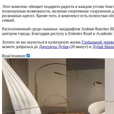
Этот комплекс обещает подарить радость в каждом уголке бла
полноценные возможности, включая спортивные сооружения дл
роскошных кресел. Кроме того, в комплексе есть полностью о
семьей.
Расположенный среди пышных ландшафтов Arabian Ranches III, 
центром города. Благодаря доступу к Emirates Road и Academi
Хотите ли вы окунуться в культурную жизнь
Глобальной дерев
можете добраться до
Даунтауна Дубая
(20 минут) и
Дубай Мар
Read
less
more