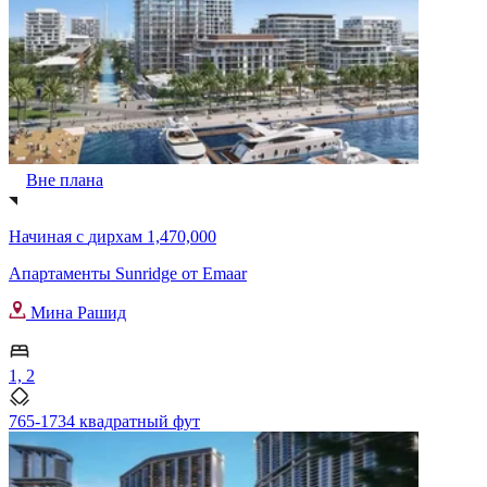
Вне плана
Начиная с
дирхам 1,470,000
Апартаменты Sunridge от Emaar
Мина Рашид
1, 2
765-1734 квадратный фут