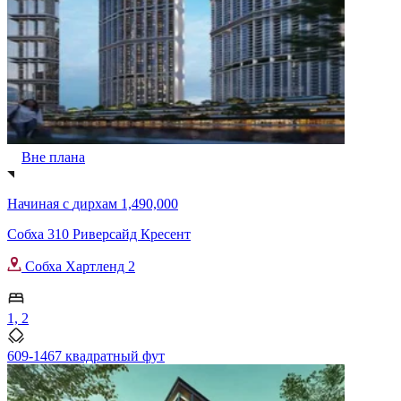
Вне плана
Начиная с
дирхам 1,490,000
Собха 310 Риверсайд Кресент
Собха Хартленд 2
1, 2
609-1467 квадратный фут