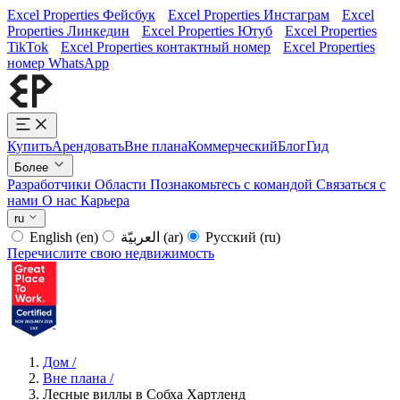
Excel Properties Фейсбук
Excel Properties Инстаграм
Excel
Properties Линкедин
Excel Properties Ютуб
Excel Properties
TikTok
Excel Properties контактный номер
Excel Properties
номер WhatsApp
Купить
Арендовать
Вне плана
Коммерческий
Блог
Гид
Более
Разработчики
Области
Познакомьтесь с командой
Связаться с
нами
О нас
Карьера
ru
English
(en)
العربيّة
(ar)
Русский
(ru)
Перечислите свою недвижимость
Дом
/
Вне плана
/
Лесные виллы в Собха Хартленд