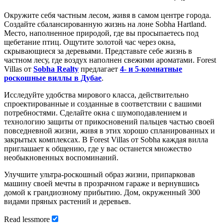
Окружите себя частным лесом, живя в самом центре города.
Создайте сбалансированную жизнь на лоне Sobha Hartland.
Место, наполненное природой, где вы просыпаетесь под
щебетание птиц. Ощутите золотой час через окна,
скрывающиеся за деревьями. Представьте себе жизнь в
частном лесу, где воздух наполнен свежими ароматами. Forest
Villas от
Sobha Realty
предлагает
4- и 5-комнатные
роскошные виллы в Дубае
.
Исследуйте удобства мирового класса, действительно
спроектированные и созданные в соответствии с вашими
потребностями. Сделайте окна с шумоподавлением и
технологию защиты от прикосновений пальцев частью своей
повседневной жизни, живя в этих хорошо спланированных и
закрытых комплексах. В Forest Villas от Sobha каждая вилла
приглашает к общению, где у вас останется множество
необыкновенных воспоминаний.
Улучшите ультра-роскошный образ жизни, припарковав
машину своей мечты в прозрачном гараже и вернувшись
домой к грандиозному прибытию. Дом, окруженный 300
видами пряных растений и деревьев.
Read
less
more